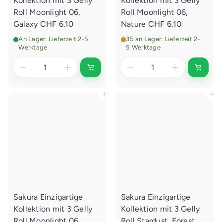
Kollektion mit 3 Gelly
Kollektion mit 3 Gelly
e
e
g
g
Roll Moonlight 06,
Roll Moonlight 06,
e
e
Galaxy
CHF 6.10
Nature
CHF 6.10
n
n
An Lager: Lieferzeit 2-5
35 an Lager: Lieferzeit 2-
Werktage
5 Werktage
I
I
n
n
d
d
e
e
In den Einkaufswagen legen
In den Einkaufswagen legen
n
n
E
E
i
i
n
n
k
k
a
a
u
u
f
f
s
s
w
w
a
a
g
g
e
e
Sakura Einzigartige
Sakura Einzigartige
n
n
l
l
Kollektion mit 3 Gelly
Kollektion mit 3 Gelly
e
e
g
g
Roll Moonlight 06,
Roll Stardust, Forest