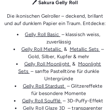
🖊️ Sakura Gelly Roll
Die ikonischen Gelroller – deckend, brillant
und auf dunklem Papier ein Traum. Entdecke:
Gelly Roll Basic
– klassisch weiss,
zuverlässig
Gelly Roll Metallic
&
Metallic Sets
–
Gold, Silber, Kupfer & mehr
Gelly Roll Moonlight
&
Moonlight
Sets
– sanfte Pastelltöne für dunkle
Untergründe
Gelly Roll Stardust
– Glitzereffekte
für besondere Momente
Gelly Roll Soufflé
– 3D-Puffy-Effekt
Gelly Roll Glaze 3D
– transparenter