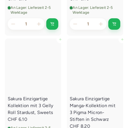
An Lager: Lieferzeit 2-5
An Lager: Lieferzeit 2-5
Werktage
Werktage
I
I
n
n
d
d
e
e
In den Einkaufswagen legen
In den Einkaufswagen legen
n
n
E
E
i
i
n
n
k
k
a
a
u
u
f
f
s
s
w
w
a
a
g
g
e
e
Sakura Einzigartige
Sakura Einzigartige
n
n
l
l
Kollektion mit 3 Gelly
Manga-Kollektion mit
e
e
g
g
Roll Stardust, Sweets
3 Pigma Micron-
e
e
CHF 6.10
Stiften in Schwarz
n
n
CHF 8.20
An Lager: Lieferzeit 2-5