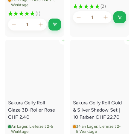
d
m
Werktage
★
★
★
★
★
2
2
e
a
★
★
★
★
★
1
1
r
l
I
n
p
e
I
d
n
e
r
r
d
n
e
e
P
In den Einkaufswagen legen
In den Einkaufswagen legen
E
n
i
i
r
E
n
i
s
e
k
n
a
i
k
u
a
f
s
u
s
f
w
s
a
w
g
a
e
g
n
e
l
Sakura Gelly Roll
Sakura Gelly Roll Gold
n
e
l
g
Glaze 3D-Roller Rose
& Silver Shadow Set |
e
e
g
CHF 2.40
10 Farben
CHF 22.70
n
e
n
An Lager: Lieferzeit 2-5
34 an Lager: Lieferzeit 2-
Werktage
5 Werktage