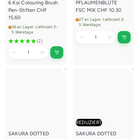
g
g
6 Koi Colouring Brush
PFLAUMENBLÜTE
e
e
Pen-Stiften
CHF
FSC MIX
CHF 10.30
n
n
15.60
27 an Lager: Lieferzeit 2-
5 Werktage
36 an Lager: Lieferzeit 2-
5 Werktage
I
★
★
★
★
★
2
2
n
d
e
I
n
n
E
d
i
e
In den Einkaufswagen legen
In den Einkaufswagen legen
n
n
k
E
a
i
u
n
f
k
s
a
w
u
a
f
g
s
e
w
n
a
REDUZIERT
l
g
e
e
g
SAKURA DOTTED
SAKURA DOTTED
n
e
l