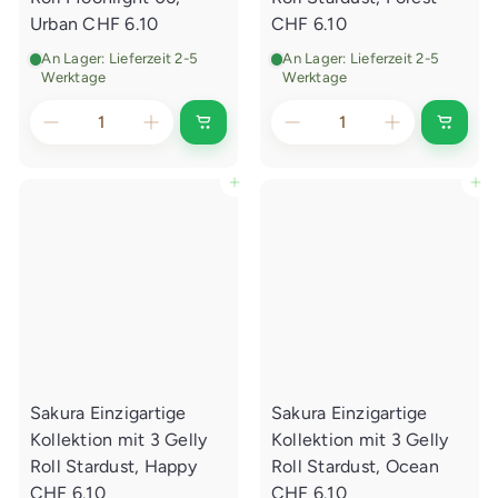
e
e
Urban
CHF 6.10
CHF 6.10
n
n
An Lager: Lieferzeit 2-5
An Lager: Lieferzeit 2-5
Werktage
Werktage
I
I
n
n
d
d
e
e
In den Einkaufswagen legen
In den Einkaufswagen legen
n
n
E
E
i
i
n
n
k
k
a
a
u
u
f
f
s
s
w
w
a
a
g
g
e
e
Sakura Einzigartige
Sakura Einzigartige
n
n
l
l
Kollektion mit 3 Gelly
Kollektion mit 3 Gelly
e
e
g
g
Roll Stardust, Happy
Roll Stardust, Ocean
e
e
CHF 6.10
CHF 6.10
n
n