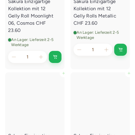
g
Sakura Einzigartige
Sakura Einzigartige
n
e
l
Kollektion mit 12
Kollektion mit 12
n
e
g
Gelly Roll Moonlight
Gelly Rolls Metallic
e
06, Cosmos
CHF
CHF 23.60
n
23.60
An Lager: Lieferzeit 2-5
Werktage
An Lager: Lieferzeit 2-5
Werktage
I
n
I
d
n
e
d
n
e
In den Einkaufswagen legen
In den Einkaufswagen legen
E
n
i
E
n
i
k
n
a
k
u
a
f
u
s
f
w
s
a
w
g
a
e
g
n
e
l