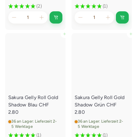
★
★
★
★
★
2
★
★
★
★
★
1
2
1
I
I
n
n
d
d
e
e
In den Einkaufswagen legen
In den Einkaufswagen legen
n
n
E
E
i
i
n
n
k
k
a
a
u
u
f
f
s
s
w
w
a
a
g
g
e
e
Sakura Gelly Roll Gold
Sakura Gelly Roll Gold
n
n
l
l
Shadow Blau
CHF
Shadow Grün
CHF
e
e
g
g
2.80
2.80
e
e
n
n
36 an Lager: Lieferzeit 2-
36 an Lager: Lieferzeit 2-
5 Werktage
5 Werktage
★
★
★
★
★
1
★
★
★
★
★
1