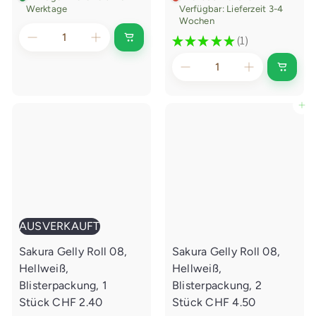
Werktage
Verfügbar: Lieferzeit 3-4
Wochen
★
★
★
★
★
1
I
1
n
d
I
e
n
n
d
E
e
i
In den Einkaufswagen legen
n
n
E
k
i
a
n
u
k
f
a
s
u
w
f
a
s
g
w
e
a
n
AUSVERKAUFT
g
l
e
e
Sakura Gelly Roll 08,
Sakura Gelly Roll 08,
n
g
l
e
Hellweiß,
Hellweiß,
e
n
g
Blisterpackung, 1
Blisterpackung, 2
e
Stück
CHF 2.40
Stück
CHF 4.50
n