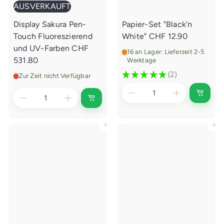
AUSVERKAUFT
Display Sakura Pen-
Papier-Set "Black'n
Touch Fluoreszierend
White"
CHF 12.90
und UV-Farben
CHF
16 an Lager: Lieferzeit 2-5
531.80
Werktage
★
★
★
★
★
2
Zur Zeit nicht Verfügbar
2
I
A
n
u
d
s
e
v
In den Einkaufswagen legen
In den Einkaufswagen legen
n
e
E
r
i
k
n
a
k
u
a
f
u
t
f
s
w
a
g
e
n