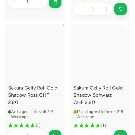
1
l
p
I
n
e
r
I
d
n
e
r
e
d
n
e
P
i
In den Einkaufswagen legen
In den Einkaufswagen legen
E
n
i
r
s
E
n
i
e
k
n
a
i
k
u
a
f
s
u
s
f
w
s
a
w
g
a
e
g
n
e
l
Sakura Gelly Roll Gold
Sakura Gelly Roll Gold
n
e
l
g
Shadow Rosa
CHF
Shadow Schwarz
e
e
g
2.80
CHF 2.80
n
e
n
An Lager: Lieferzeit 2-5
12 an Lager: Lieferzeit 2-5
Werktage
Werktage
★
★
★
★
★
1
★
★
★
★
★
1
1
1