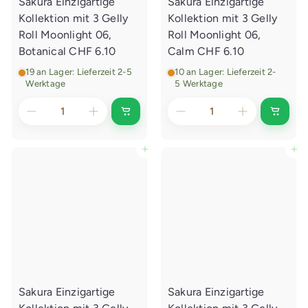
Sakura Einzigartige
Sakura Einzigartige
n
e
l
g
Kollektion mit 3 Gelly
Kollektion mit 3 Gelly
e
e
g
Roll Moonlight 06,
Roll Moonlight 06,
n
e
Botanical
CHF 6.10
Calm
CHF 6.10
n
19 an Lager: Lieferzeit 2-5
10 an Lager: Lieferzeit 2-
Werktage
5 Werktage
I
I
n
n
d
d
e
e
In den Einkaufswagen legen
In den Einkaufswagen legen
n
n
E
E
i
i
n
n
k
k
a
a
u
u
f
f
s
s
w
w
a
a
g
g
e
e
Sakura Einzigartige
Sakura Einzigartige
n
n
l
l