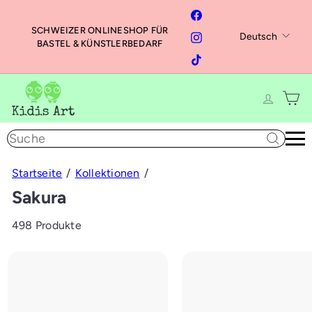
Direkt
Facebook
zum
SCHWEIZER ONLINESHOP FÜR
Sprache
Instagram
Deutsch
Inhalt
Pause
BASTEL & KÜNSTLERBEDARF
Diashow
TikTok
K
i
d
Suche
i
s
A
Startseite
Kollektionen
r
Sakura
t
498 Produkte