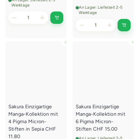
Werktage
An Lager: Lieferzeit 2-5
Werktage
I
n
I
d
n
e
d
n
e
In den Einkaufswagen legen
In den Einkaufswagen legen
E
n
i
E
n
i
k
n
a
k
u
a
f
u
s
f
w
s
a
w
g
a
e
g
n
e
l
Sakura Einzigartige
Sakura Einzigartige
n
e
l
g
Manga-Kollektion mit
Manga-Kollektion mit
e
e
g
4 Pigma Micron-
6 Pigma Micron-
n
e
Stiften in Sepia
CHF
Stiften
CHF 15.00
n
11.80
An Lager: Lieferzeit 2-5