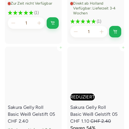
Zur Zeit nicht Verfügbar
Direkt ab Holland
Verfügbar: Lieferzeit 3-4
★
★
★
★
★
1
Wochen
1
★
★
★
★
★
1
1
A
u
s
I
v
n
e
d
r
e
In den Einkaufswagen legen
In den Einkaufswagen legen
k
n
a
E
u
i
f
n
t
k
a
u
f
s
w
a
REDUZIERT
g
e
Sakura Gelly Roll
Sakura Gelly Roll
n
l
Basic Weiß Gelstift 05
Basic Weiß Gelstift 05
e
g
S
N
CHF 2.40
CHF 1.10
CHF 2.40
e
o
o
Sparen 54%
n