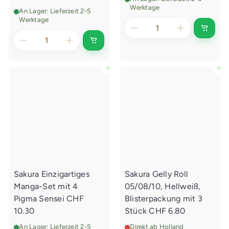
Werktage
An Lager: Lieferzeit 2-5
Werktage
I
n
I
d
n
e
d
n
e
In den Einkaufswagen legen
In den Einkaufswagen legen
E
n
i
E
n
i
k
n
a
k
u
a
f
u
s
f
w
s
a
w
g
a
e
g
n
e
l
Sakura Einzigartiges
Sakura Gelly Roll
n
e
l
g
Manga-Set mit 4
05/08/10, Hellweiß,
e
e
g
Pigma Sensei
CHF
Blisterpackung mit 3
n
e
10.30
Stück
CHF 6.80
n
An Lager: Lieferzeit 2-5
Direkt ab Holland