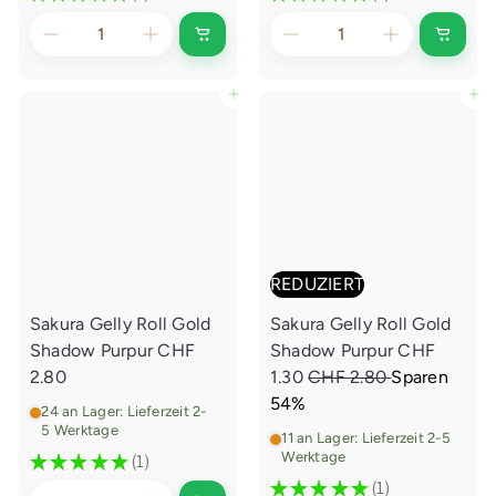
1
1
I
I
n
n
d
d
e
e
In den Einkaufswagen legen
In den Einkaufswagen legen
n
n
E
E
i
i
n
n
k
k
a
a
u
u
f
f
s
s
w
w
a
a
REDUZIERT
g
g
e
e
Sakura Gelly Roll Gold
Sakura Gelly Roll Gold
n
n
l
l
S
Shadow Purpur
CHF
Shadow Purpur
CHF
e
e
g
g
N
o
2.80
1.30
CHF 2.80
Sparen
e
e
o
n
54%
n
n
24 an Lager: Lieferzeit 2-
r
d
5 Werktage
11 an Lager: Lieferzeit 2-5
m
e
Werktage
★
★
★
★
★
1
1
a
r
★
★
★
★
★
1