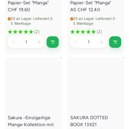
Papier-Set "Manga"
Papier-Set "Manga"
l
e
CHF 19.60
A5
CHF 12.40
g
e
25 an Lager: Lieferzeit 2-
25 an Lager: Lieferzeit 2-
n
5 Werktage
5 Werktage
★
★
★
★
★
2
★
★
★
★
★
2
2
2
I
I
n
n
d
d
e
e
In den Einkaufswagen legen
In den Einkaufswagen legen
n
n
E
E
i
i
n
n
k
k
a
a
u
u
f
f
s
s
w
w
a
a
g
g
e
e
Sakura -Einzigartige
SAKURA DOTTED
n
n
l
l
Manga-Kollektion mit
BOOK 13X21
e
e