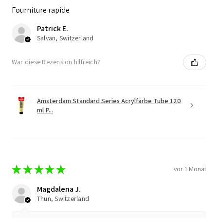
Fourniture rapide
Patrick E.
Salvan, Switzerland
War diese Rezension hilfreich?
Amsterdam Standard Series Acrylfarbe Tube 120
ml P...
★
★
★
★
★
vor 1 Monat
Magdalena J.
Thun, Switzerland