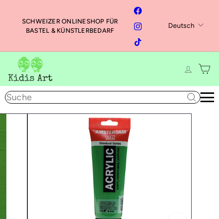
Direkt
Facebook
zum
SCHWEIZER ONLINESHOP FÜR
Sprache
Instagram
Deutsch
Inhalt
Pause
BASTEL & KÜNSTLERBEDARF
Diashow
TikTok
K
i
d
Suche
i
s
A
r
t