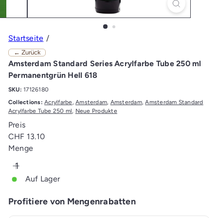
Startseite
← Zurück
Amsterdam Standard Series Acrylfarbe Tube 250 ml
Permanentgrün Hell 618
SKU:
17126180
Collections:
Acrylfarbe
,
Amsterdam
,
Amsterdam
,
Amsterdam Standard
Acrylfarbe Tube 250 ml
,
Neue Produkte
Preis
Normaler
CHF 13.10
Preis
Menge
Auf Lager
Profitiere von Mengenrabatten