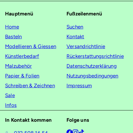
sich
für
Hauptmenü
Fußzeilenmenü
unsere
Mailingliste
Home
Suchen
an
Basteln
Kontakt
Modellieren & Giessen
Versandrichtlinie
Künstlerbedarf
Rückerstattungsrichtlinie
Malzubehör
Datenschutzerklärung
Papier & Folien
Nutzungsbedingungen
Schreiben & Zeichnen
Impressum
Sale
Infos
In Kontakt kommen
Folge uns
Facebook
Instagram
TikTok