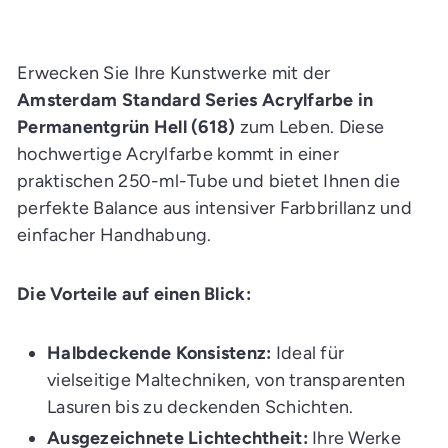
d
e
n
E
i
Erwecken Sie Ihre Kunstwerke mit der
n
k
Amsterdam Standard Series Acrylfarbe in
a
Permanentgrün Hell (618)
zum Leben. Diese
u
f
hochwertige Acrylfarbe kommt in einer
s
w
praktischen 250-ml-Tube und bietet Ihnen die
a
g
perfekte Balance aus intensiver Farbbrillanz und
e
n
einfacher Handhabung.
l
e
g
e
Die Vorteile auf einen Blick:
n
Halbdeckende Konsistenz:
Ideal für
vielseitige Maltechniken, von transparenten
Lasuren bis zu deckenden Schichten.
Ausgezeichnete Lichtechtheit:
Ihre Werke