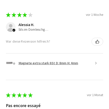
★
★
★
★
★
vor 1 Woche
Alessia H.
Sils im Domleschg, Switzerland
War diese Rezension hilfreich?
Magnete extra stark 6St D: 8mm H: 4mm
★
★
★
★
★
vor 1 Monat
Pas encore essayé