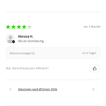
★
★
★
★
★
vor 1 Woche
Alessia H.
Sils im Domleschg, Switzerland
vor 5 Tagen
Antwort anzeigen (1)
War diese Rezension hilfreich?
Glasstein rund Ø32mm 3Stk