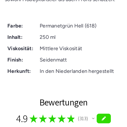
Farbe:
Permanetgrün Hell (618)
Inhalt:
250 ml
Viskosität:
Mittlere Viskosität
Finish:
Seidenmatt
Herkunft:
In den Niederlanden hergestellt
Bewertungen
4.9
★
★
★
★
★
313
313