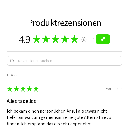
Produktrezensionen
4.9
★
★
★
★
★
8
8
1 - 6 von 8
★
★
★
★
★
vor 1 Jahr
Alles tadellos
Ich bekam einen persönlichen Anruf als etwas nicht
lieferbar war, um gemeinsam eine gute Alternative zu
finden. Ich empfand das als sehr angenehm!