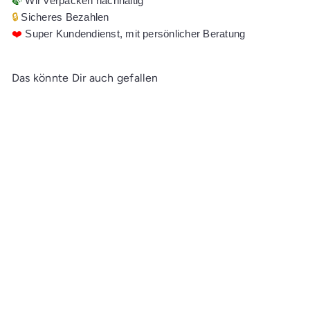
🍃
Wir verpacken nachhaltig
🔒
Sicheres Bezahlen
❤️
Super Kundendienst, mit persönlicher Beratung
Das könnte Dir auch gefallen
In den Einkaufswagen legen
Bruynzeel Super Farbstifte
in Weiß
Ab
CHF 0.70