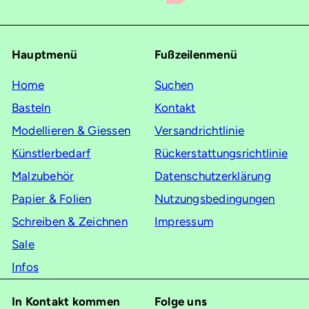
Sie
sich
für
Hauptmenü
Fußzeilenmenü
unsere
Mailingliste
Home
Suchen
an
Basteln
Kontakt
Modellieren & Giessen
Versandrichtlinie
Künstlerbedarf
Rückerstattungsrichtlinie
Malzubehör
Datenschutzerklärung
Papier & Folien
Nutzungsbedingungen
Schreiben & Zeichnen
Impressum
Sale
Infos
In Kontakt kommen
Folge uns