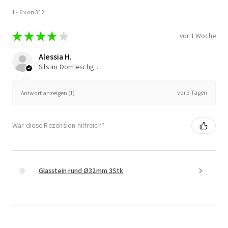
1 - 6 von 312
★
★
★
★
★
vor 1 Woche
Alessia H.
Sils im Domleschg, Switzerland
vor 3 Tagen
Antwort anzeigen (1)
War diese Rezension hilfreich?
Glasstein rund Ø32mm 3Stk