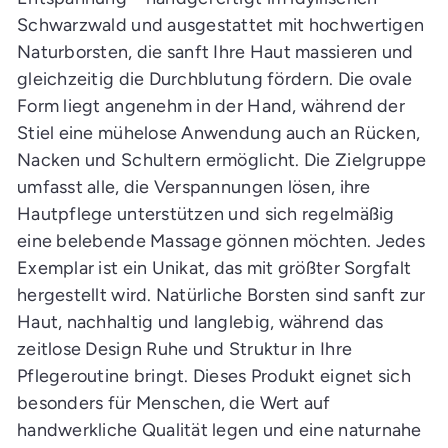
a
Schwarzwald und ausgestattet mit hochwertigen
u
f
Naturborsten, die sanft Ihre Haut massieren und
s
w
gleichzeitig die Durchblutung fördern. Die ovale
a
g
Form liegt angenehm in der Hand, während der
e
n
Stiel eine mühelose Anwendung auch an Rücken,
l
Nacken und Schultern ermöglicht. Die Zielgruppe
e
g
umfasst alle, die Verspannungen lösen, ihre
e
n
Hautpflege unterstützen und sich regelmäßig
eine belebende Massage gönnen möchten. Jedes
Exemplar ist ein Unikat, das mit größter Sorgfalt
hergestellt wird. Natürliche Borsten sind sanft zur
Haut, nachhaltig und langlebig, während das
zeitlose Design Ruhe und Struktur in Ihre
Pflegeroutine bringt. Dieses Produkt eignet sich
besonders für Menschen, die Wert auf
handwerkliche Qualität legen und eine naturnahe