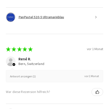
PanPastel 520,5 Ultramarinblau
★
★
★
★
★
vor 1 Monat
René R.
Bern, Switzerland
vor 1 Monat
Antwort anzeigen (1)
War diese Rezension hilfreich?