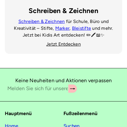
Schreiben & Zeichnen
Schreiben & Zeichnen
für Schule, Büro und
Kreativität – Stifte,
Marker
,
Bleistifte
und mehr.
Jetzt bei Kidis Art entdecken! ✏️🖍️📖✨
Jetzt Entdecken
Keine Neuheiten und Aktionen verpassen
Abonnieren
Melden
Sie
sich
für
Hauptmenü
Fußzeilenmenü
unsere
Mailingliste
Home
Suchen