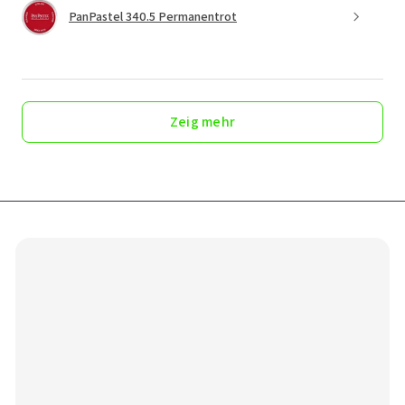
PanPastel 340.5 Permanentrot
Zeig mehr