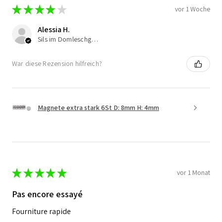
★
★
★
★
★
vor 1 Woche
Alessia H.
Sils im Domleschg, Switzerland
War diese Rezension hilfreich?
Magnete extra stark 6St D: 8mm H: 4mm
★
★
★
★
★
vor 1 Monat
Pas encore essayé
Fourniture rapide