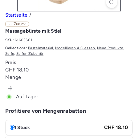
Startseite
← Zurück
Massagebürste mit Stiel
SKU:
61603601
Collections:
Bastelmaterial
,
Modellieren & Giessen
,
Neue Produkte
,
Seife
,
Seifen Zubehör
Preis
Normaler
CHF 18.10
Preis
Menge
Auf Lager
Profitiere von Mengenrabatten
CHF 18.10
1 Stück