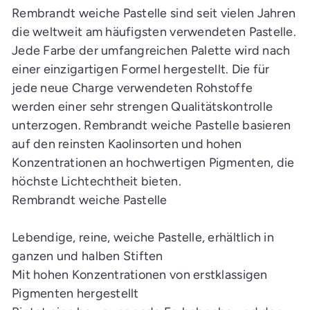
i
Rembrandt weiche Pastelle sind seit vielen Jahren
n
k
die weltweit am häufigsten verwendeten Pastelle.
a
Jede Farbe der umfangreichen Palette wird nach
u
f
einer einzigartigen Formel hergestellt. Die für
s
w
jede neue Charge verwendeten Rohstoffe
a
g
werden einer sehr strengen Qualitätskontrolle
e
n
unterzogen. Rembrandt weiche Pastelle basieren
l
auf den reinsten Kaolinsorten und hohen
e
g
Konzentrationen an hochwertigen Pigmenten, die
e
n
höchste Lichtechtheit bieten.
Rembrandt weiche Pastelle
Lebendige, reine, weiche Pastelle, erhältlich in
ganzen und halben Stiften
Mit hohen Konzentrationen von erstklassigen
Pigmenten hergestellt