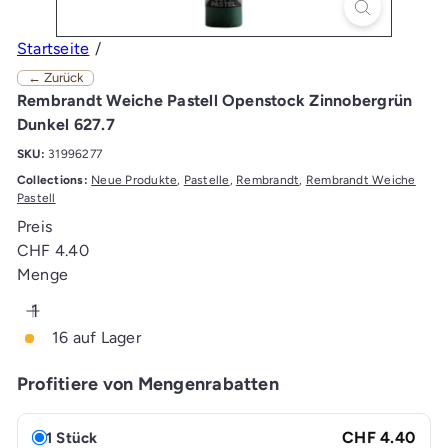
Startseite
← Zurück
Rembrandt Weiche Pastell Openstock Zinnobergrün
Dunkel 627.7
SKU:
31996277
Collections:
Neue Produkte
,
Pastelle
,
Rembrandt
,
Rembrandt Weiche
Pastell
Preis
Normaler
CHF 4.40
Preis
Menge
16 auf Lager
Profitiere von Mengenrabatten
CHF 4.40
1 Stück