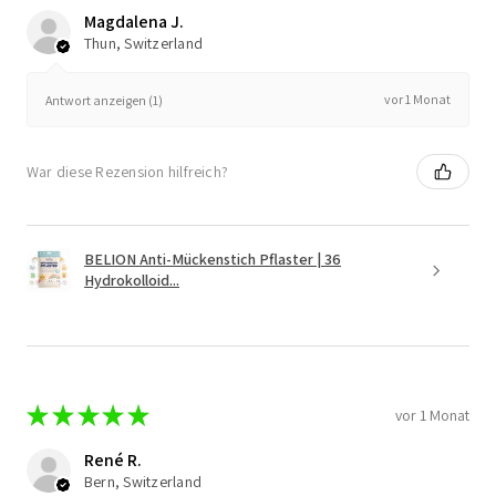
Magdalena J.
Thun, Switzerland
vor 1 Monat
Antwort anzeigen (1)
War diese Rezension hilfreich?
BELION Anti-Mückenstich Pflaster | 36
Hydrokolloid...
★
★
★
★
★
vor 1 Monat
René R.
Bern, Switzerland