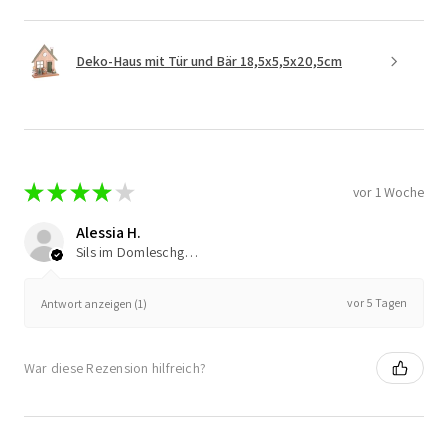
Deko-Haus mit Tür und Bär 18,5x5,5x20,5cm
★
★
★
★
★
vor 1 Woche
Alessia H.
Sils im Domleschg, Switzerland
vor 5 Tagen
Antwort anzeigen (1)
War diese Rezension hilfreich?