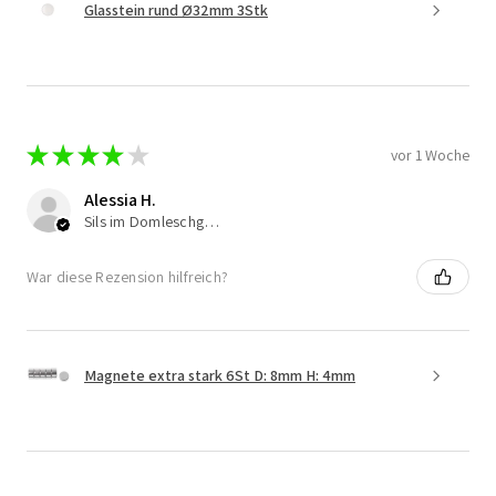
Glasstein rund Ø32mm 3Stk
★
★
★
★
★
vor 1 Woche
Alessia H.
Sils im Domleschg, Switzerland
War diese Rezension hilfreich?
Magnete extra stark 6St D: 8mm H: 4mm