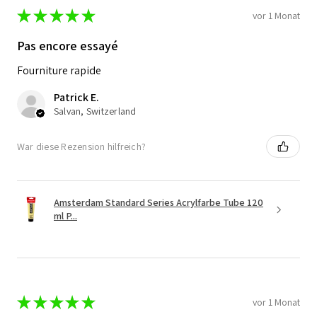
★
★
★
★
★
vor 1 Monat
Pas encore essayé
Fourniture rapide
Patrick E.
Salvan, Switzerland
War diese Rezension hilfreich?
Amsterdam Standard Series Acrylfarbe Tube 120
ml P...
★
★
★
★
★
vor 1 Monat