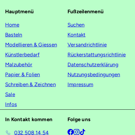
für
Hauptmenü
Fußzeilenmenü
unsere
Mailingliste
Home
Suchen
an
Basteln
Kontakt
Modellieren & Giessen
Versandrichtlinie
Künstlerbedarf
Rückerstattungsrichtlinie
Malzubehör
Datenschutzerklärung
Papier & Folien
Nutzungsbedingungen
Schreiben & Zeichnen
Impressum
Sale
Infos
In Kontakt kommen
Folge uns
Facebook
Instagram
TikTok
032 508 14 54