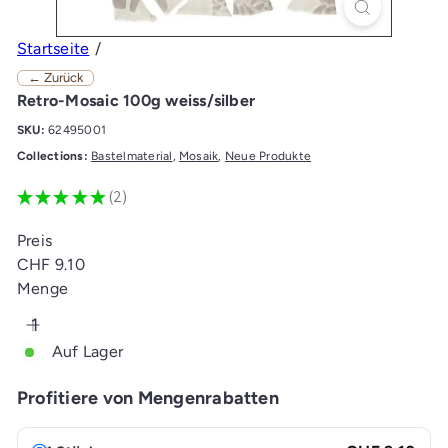
Startseite
← Zurück
Retro-Mosaic 100g weiss/silber
SKU:
62495001
Collections:
Bastelmaterial
,
Mosaik
,
Neue Produkte
★
★
★
★
★
2
2
Preis
Normaler
CHF 9.10
Preis
Menge
Auf Lager
Profitiere von Mengenrabatten