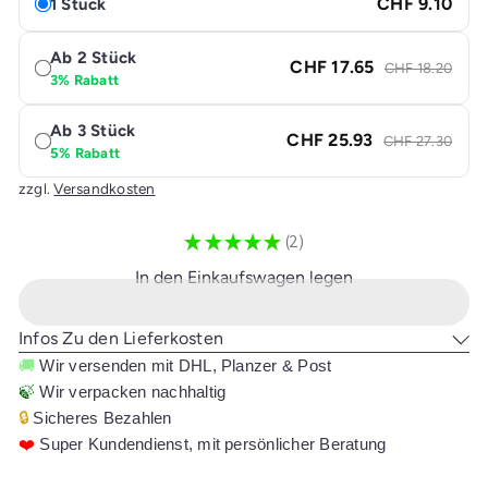
CHF 9.10
1 Stück
Ab 2 Stück
CHF 17.65
CHF 18.20
3% Rabatt
Ab 3 Stück
CHF 25.93
CHF 27.30
5% Rabatt
zzgl.
Versandkosten
★
★
★
★
★
2
2
In den Einkaufswagen legen
Infos Zu den Lieferkosten
🚚
Wir versenden mit DHL, Planzer & Post
🍃
Wir verpacken nachhaltig
🔒
Sicheres Bezahlen
❤️
Super Kundendienst, mit persönlicher Beratung