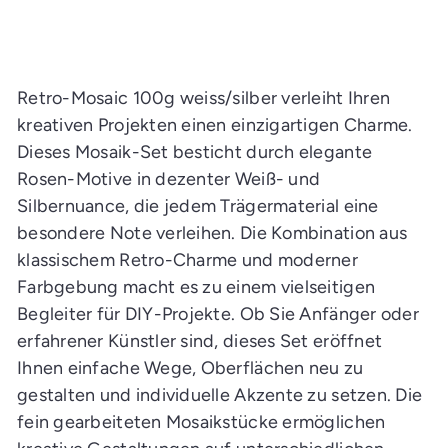
n
d
e
n
E
i
Retro-Mosaic 100g weiss/silber verleiht Ihren
n
k
kreativen Projekten einen einzigartigen Charme.
a
Dieses Mosaik-Set besticht durch elegante
u
f
Rosen-Motive in dezenter Weiß- und
s
w
Silbernuance, die jedem Trägermaterial eine
a
g
besondere Note verleihen. Die Kombination aus
e
n
klassischem Retro-Charme und moderner
l
Farbgebung macht es zu einem vielseitigen
e
g
Begleiter für DIY-Projekte. Ob Sie Anfänger oder
e
n
erfahrener Künstler sind, dieses Set eröffnet
Ihnen einfache Wege, Oberflächen neu zu
gestalten und individuelle Akzente zu setzen. Die
fein gearbeiteten Mosaikstücke ermöglichen