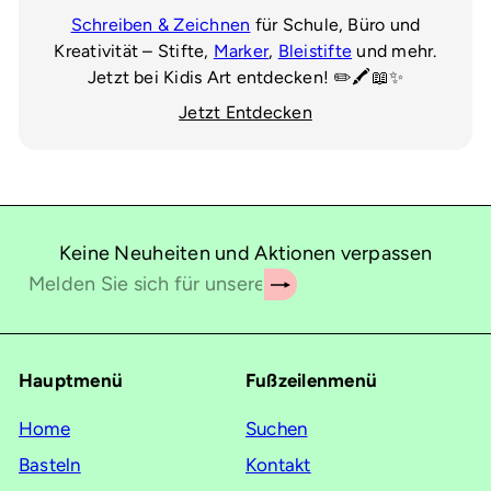
Schreiben & Zeichnen
für Schule, Büro und
Kreativität – Stifte,
Marker
,
Bleistifte
und mehr.
Jetzt bei Kidis Art entdecken! ✏️🖍️📖✨
Jetzt Entdecken
Keine Neuheiten und Aktionen verpassen
Abonnieren
Melden
Sie
sich
für
Hauptmenü
Fußzeilenmenü
unsere
Mailingliste
Home
Suchen
an
Basteln
Kontakt