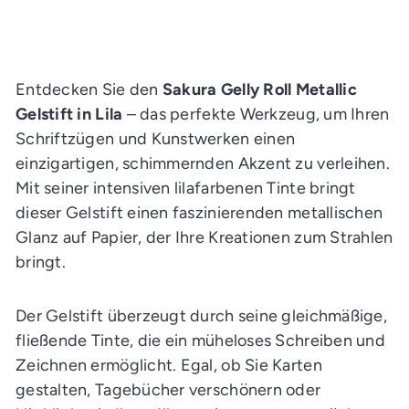
n
d
e
n
E
i
Entdecken Sie den
Sakura Gelly Roll Metallic
n
k
Gelstift in Lila
– das perfekte Werkzeug, um Ihren
a
Schriftzügen und Kunstwerken einen
u
f
einzigartigen, schimmernden Akzent zu verleihen.
s
w
Mit seiner intensiven lilafarbenen Tinte bringt
a
g
dieser Gelstift einen faszinierenden metallischen
e
n
Glanz auf Papier, der Ihre Kreationen zum Strahlen
l
bringt.
e
g
e
n
Der Gelstift überzeugt durch seine gleichmäßige,
fließende Tinte, die ein müheloses Schreiben und
Zeichnen ermöglicht. Egal, ob Sie Karten
gestalten, Tagebücher verschönern oder