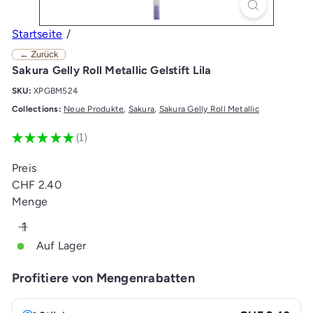
Startseite
← Zurück
Sakura Gelly Roll Metallic Gelstift Lila
SKU:
XPGBM524
Collections:
Neue Produkte
,
Sakura
,
Sakura Gelly Roll Metallic
★
★
★
★
★
1
1
Preis
Normaler
CHF 2.40
Preis
Menge
Auf Lager
Profitiere von Mengenrabatten