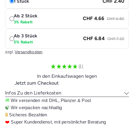
CHF 2.40
1 Stück
Ab 2 Stück
CHF 4.66
CHF 4.80
3% Rabatt
Ab 3 Stück
CHF 6.84
CHF 7.20
5% Rabatt
zzgl.
Versandkosten
★
★
★
★
★
1
1
In den Einkaufswagen legen
Jetzt zum Checkout
Infos Zu den Lieferkosten
🚚
Wir versenden mit DHL, Planzer & Post
🍃
Wir verpacken nachhaltig
🔒
Sicheres Bezahlen
❤️
Super Kundendienst, mit persönlicher Beratung