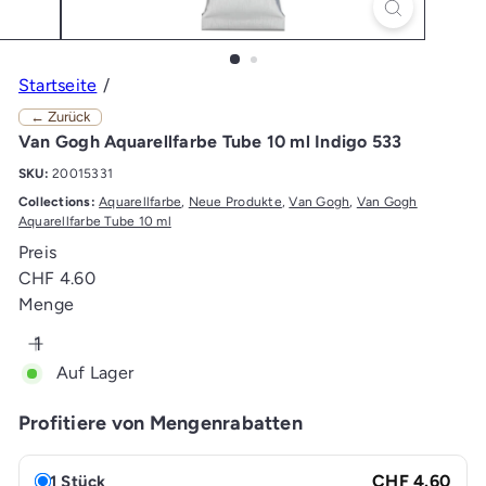
Startseite
← Zurück
Van Gogh Aquarellfarbe Tube 10 ml Indigo 533
SKU:
20015331
Collections:
Aquarellfarbe
,
Neue Produkte
,
Van Gogh
,
Van Gogh
Aquarellfarbe Tube 10 ml
Preis
Normaler
CHF 4.60
Preis
Menge
Auf Lager
Profitiere von Mengenrabatten
CHF 4.60
1 Stück