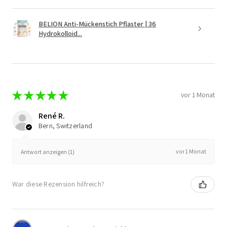
BELION Anti-Mückenstich Pflaster | 36
Hydrokolloid...
★
★
★
★
★
vor 1 Monat
René R.
Bern, Switzerland
vor 1 Monat
Antwort anzeigen (1)
War diese Rezension hilfreich?