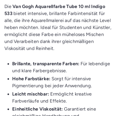
E
i
Die
Van Gogh Aquarellfarbe Tube 10 ml Indigo
n
k
533
bietet intensive, brillante Farbintensität für
a
alle, die ihre Aquarellmalerei auf das nächste Level
u
f
heben möchten. Ideal für Studenten und Künstler,
s
w
ermöglicht diese Farbe ein müheloses Mischen
a
g
und Verarbeiten dank ihrer gleichmäßigen
e
n
Viskosität und Reinheit.
l
e
g
e
Brillante, transparente Farben:
Für lebendige
n
und klare Farbergebnisse.
Hohe Farbstärke:
Sorgt für intensive
Pigmentierung bei jeder Anwendung.
Leicht mischbar:
Ermöglicht kreative
Farbverläufe und Effekte.
Einheitliche Viskosität:
Garantiert eine