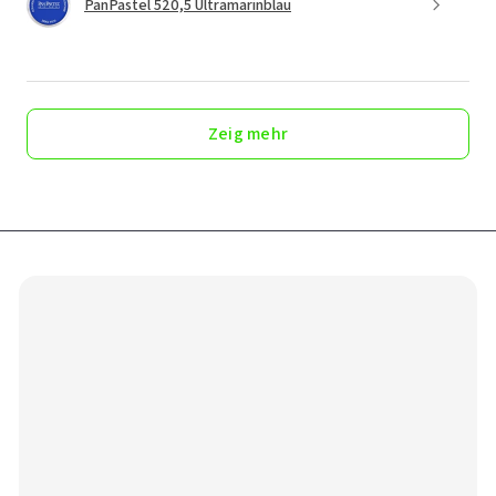
PanPastel 520,5 Ultramarinblau
Zeig mehr