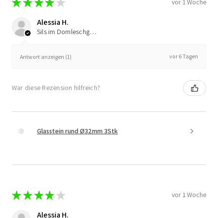
★
★
★
★
★
vor 1 Woche
Alessia H.
Sils im Domleschg, Switzerland
vor 6 Tagen
Antwort anzeigen (1)
War diese Rezension hilfreich?
Glasstein rund Ø32mm 3Stk
★
★
★
★
★
vor 1 Woche
Alessia H.