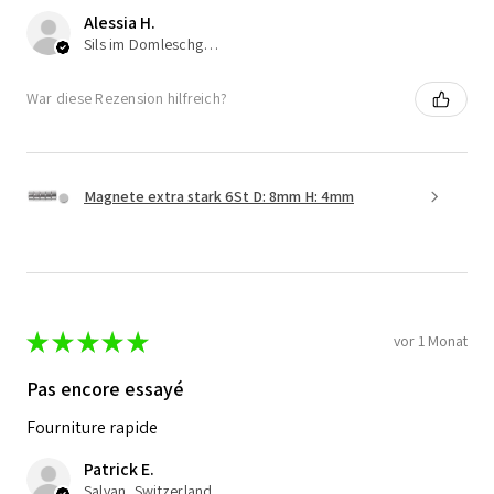
Alessia H.
Sils im Domleschg, Switzerland
War diese Rezension hilfreich?
Magnete extra stark 6St D: 8mm H: 4mm
★
★
★
★
★
vor 1 Monat
Pas encore essayé
Fourniture rapide
Patrick E.
Salvan, Switzerland