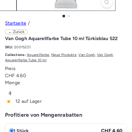
Startseite
← Zurück
Van Gogh Aquarellfarbe Tube 10 ml Türkisblau 522
SKU:
20015221
Collections:
Aquarellfarbe
,
Neue Produkte
,
Van Gogh
,
Van Gogh
Aquarellfarbe Tube 10 ml
Preis
Normaler
CHF 4.60
Preis
Menge
12 auf Lager
Profitiere von Mengenrabatten
CHF 4.60
1 Stück