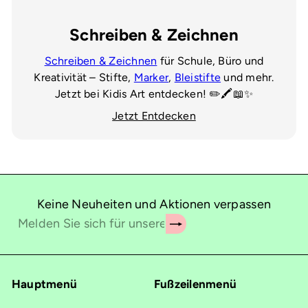
Schreiben & Zeichnen
Schreiben & Zeichnen
für Schule, Büro und
Kreativität – Stifte,
Marker
,
Bleistifte
und mehr.
Jetzt bei Kidis Art entdecken! ✏️🖍️📖✨
Jetzt Entdecken
Keine Neuheiten und Aktionen verpassen
Abonnieren
Melden
Sie
sich
für
Hauptmenü
Fußzeilenmenü
unsere
Mailingliste