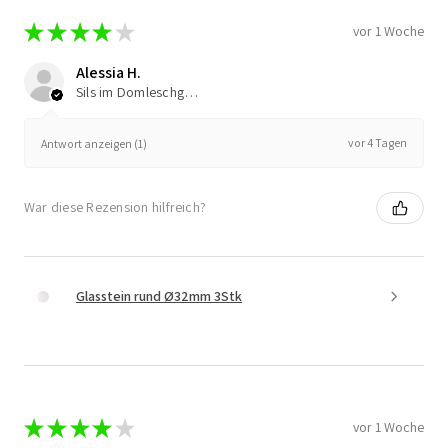
★
★
★
★
★
vor 1 Woche
Alessia H.
Sils im Domleschg, Switzerland
vor 4 Tagen
Antwort anzeigen (1)
War diese Rezension hilfreich?
Glasstein rund Ø32mm 3Stk
★
★
★
★
★
vor 1 Woche