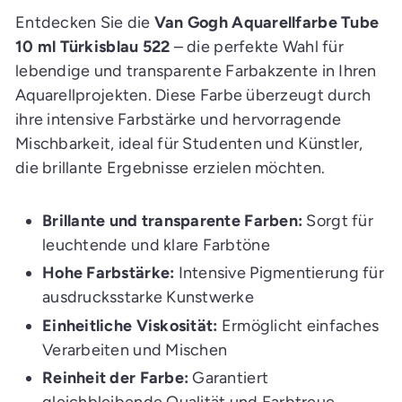
E
i
Entdecken Sie die
Van Gogh Aquarellfarbe Tube
n
k
10 ml Türkisblau 522
– die perfekte Wahl für
a
lebendige und transparente Farbakzente in Ihren
u
f
Aquarellprojekten. Diese Farbe überzeugt durch
s
w
ihre intensive Farbstärke und hervorragende
a
g
Mischbarkeit, ideal für Studenten und Künstler,
e
n
die brillante Ergebnisse erzielen möchten.
l
e
g
e
Brillante und transparente Farben:
Sorgt für
n
leuchtende und klare Farbtöne
Hohe Farbstärke:
Intensive Pigmentierung für
ausdrucksstarke Kunstwerke
Einheitliche Viskosität:
Ermöglicht einfaches
Verarbeiten und Mischen
Reinheit der Farbe:
Garantiert