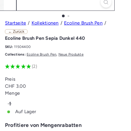
Startseite
Kollektionen
Ecoline Brush Pen
← Zurück
Ecoline Brush Pen Sepia Dunkel 440
SKU:
11504400
Collections:
Ecoline Brush Pen
,
Neue Produkte
★
★
★
★
★
2
2
Preis
Normaler
CHF 3.00
Preis
Menge
Auf Lager
Profitiere von Mengenrabatten