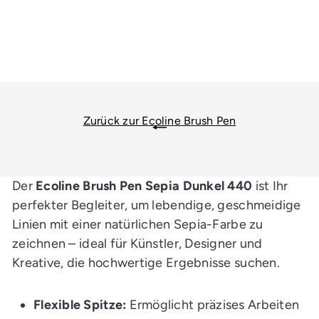
I
n
d
e
n
E
i
n
k
a
Zurück zur Ecoline Brush Pen
u
f
s
w
a
g
Der
Ecoline Brush Pen Sepia Dunkel 440
ist Ihr
e
n
perfekter Begleiter, um lebendige, geschmeidige
l
Linien mit einer natürlichen Sepia-Farbe zu
e
g
zeichnen – ideal für Künstler, Designer und
e
n
Kreative, die hochwertige Ergebnisse suchen.
Flexible Spitze:
Ermöglicht präzises Arbeiten