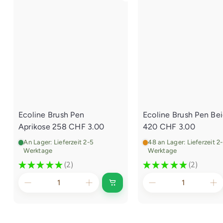
Ecoline Brush Pen
Ecoline Brush Pen Be
Aprikose 258
CHF 3.00
420
CHF 3.00
An Lager: Lieferzeit 2-5
48 an Lager: Lieferzeit 2
Werktage
Werktage
★
★
★
★
★
2
★
★
★
★
★
2
2
2
I
n
d
e
n
E