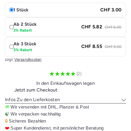
CHF 3.00
1 Stück
Ab 2 Stück
CHF 5.82
CHF 6.00
3% Rabatt
Ab 3 Stück
CHF 8.55
CHF 9.00
5% Rabatt
zzgl.
Versandkosten
★
★
★
★
★
2
2
In den Einkaufswagen legen
Jetzt zum Checkout
Infos Zu den Lieferkosten
🚚
Wir versenden mit DHL, Planzer & Post
🍃
Wir verpacken nachhaltig
🔒
Sicheres Bezahlen
❤️
Super Kundendienst, mit persönlicher Beratung