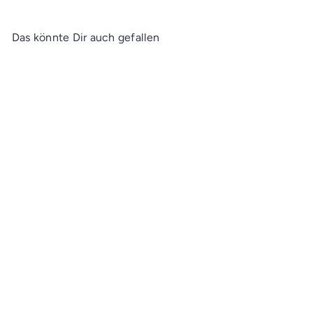
Das könnte Dir auch gefallen
In den Einkaufswagen legen
Ecoline Brush Pen Sepia
Dunkel 440
CHF 3.00
An Lager: Lieferzeit 2-5
Werktage
★
★
★
★
★
2
2