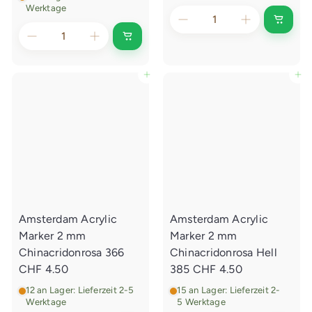
Werktage
I
n
I
d
n
e
d
n
e
In den Einkaufswagen legen
In den Einkaufswagen legen
E
n
i
E
n
i
k
n
a
k
u
a
f
u
s
f
w
s
a
w
g
a
e
g
n
e
l
Amsterdam Acrylic
Amsterdam Acrylic
n
e
l
g
Marker 2 mm
Marker 2 mm
e
e
g
Chinacridonrosa 366
Chinacridonrosa Hell
n
e
CHF 4.50
385
CHF 4.50
n
12 an Lager: Lieferzeit 2-5
15 an Lager: Lieferzeit 2-
Werktage
5 Werktage