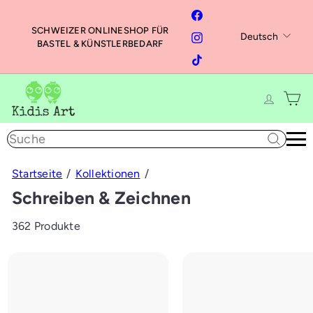
Direkt
Facebook
zum
SCHWEIZER ONLINESHOP FÜR
Sprache
Instagram
Deutsch
Inhalt
Pause
BASTEL & KÜNSTLERBEDARF
Diashow
TikTok
K
i
d
Suche
i
s
A
Startseite
Kollektionen
r
Schreiben & Zeichnen
t
362 Produkte