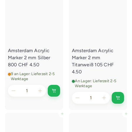
i
i
n
n
k
k
a
a
u
u
f
f
s
s
w
w
a
a
g
g
e
e
Amsterdam Acrylic
Amsterdam Acrylic
n
n
l
l
Marker 2 mm Silber
Marker 2 mm
e
e
g
g
800
CHF 4.50
Titanweiß 105
CHF
e
e
4.50
n
n
9 an Lager: Lieferzeit 2-5
Werktage
An Lager: Lieferzeit 2-5
Werktage
I
n
I
d
n
e
d
n
e
In den Einkaufswagen legen
In den Einkaufswagen legen
E
n
i
E
n
i
k
n