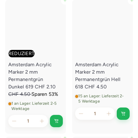
In den Einkaufswagen legen
In den Einkaufswagen legen
n
n
E
E
i
i
n
n
k
k
a
a
u
u
f
f
s
s
w
w
a
a
REDUZIERT
g
g
e
e
Amsterdam Acrylic
Amsterdam Acrylic
n
n
l
l
Marker 2 mm
Marker 2 mm
e
e
g
g
Permanentgrün
Permanentgrün Hell
e
e
S
N
Dunkel 619
CHF 2.10
618
CHF 4.50
n
n
o
o
CHF 4.50
Sparen 53%
15 an Lager: Lieferzeit 2-
n
r
5 Werktage
1 an Lager: Lieferzeit 2-5
d
m
Werktage
e
a
I
n
r
l
I
d
n
e
p
e
d
n
e