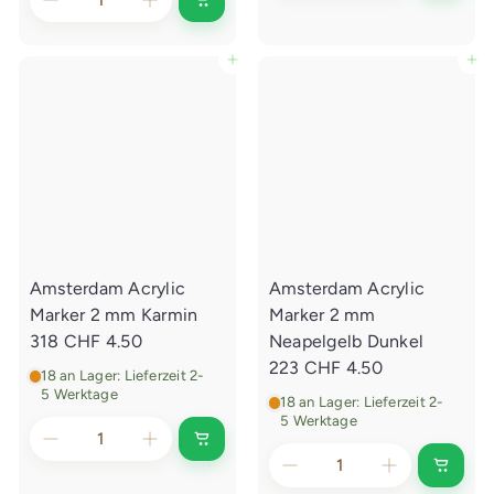
I
d
n
e
d
n
e
In den Einkaufswagen legen
In den Einkaufswagen legen
E
n
i
E
n
i
k
n
a
k
u
a
f
u
s
f
w
s
a
w
g
a
e
g
n
e
l
Amsterdam Acrylic
Amsterdam Acrylic
n
e
l
g
Marker 2 mm Karmin
Marker 2 mm
e
e
g
318
CHF 4.50
Neapelgelb Dunkel
n
e
223
CHF 4.50
n
18 an Lager: Lieferzeit 2-
5 Werktage
18 an Lager: Lieferzeit 2-
5 Werktage
I
n
I
d
n