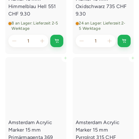
e
g
Himmelblau Hell 551
Oxidschwarz 735
CHF
e
CHF 9.30
9.30
n
8 an Lager: Lieferzeit 2-5
24 an Lager: Lieferzeit 2-
Werktage
5 Werktage
I
I
n
n
d
d
e
e
In den Einkaufswagen legen
In den Einkaufswagen legen
n
n
E
E
i
i
n
n
k
k
a
a
u
u
f
f
s
s
w
w
a
a
g
g
e
e
Amsterdam Acrylic
Amsterdam Acrylic
n
n
l
l
Marker 15 mm
Marker 15 mm
e
e
g
g
Primärmagenta 369
Pyrrolrot 315
CHF