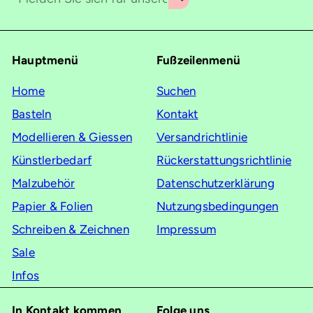
Sie
sich
für
Hauptmenü
Fußzeilenmenü
unsere
Mailingliste
Home
Suchen
an
Basteln
Kontakt
Modellieren & Giessen
Versandrichtlinie
Künstlerbedarf
Rückerstattungsrichtlinie
Malzubehör
Datenschutzerklärung
Papier & Folien
Nutzungsbedingungen
Schreiben & Zeichnen
Impressum
Sale
Infos
In Kontakt kommen
Folge uns