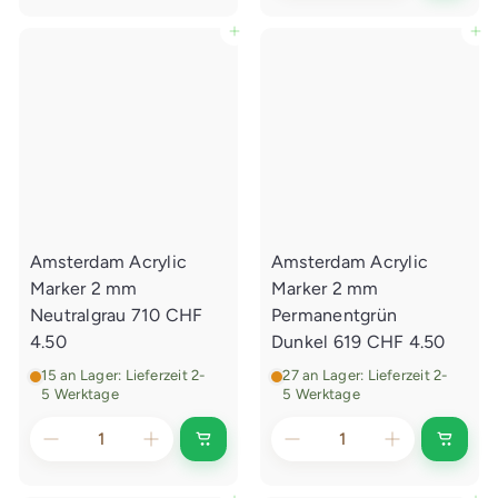
e
d
n
e
In den Einkaufswagen legen
In den Einkaufswagen legen
E
n
i
E
n
i
k
n
a
k
u
a
f
u
s
f
w
s
a
w
g
a
e
g
n
e
l
Amsterdam Acrylic
Amsterdam Acrylic
n
e
l
g
Marker 2 mm
Marker 2 mm
e
e
g
Neutralgrau 710
CHF
Permanentgrün
n
e
4.50
Dunkel 619
CHF 4.50
n
15 an Lager: Lieferzeit 2-
27 an Lager: Lieferzeit 2-
5 Werktage
5 Werktage
I
I
n
n
d
d
e
e