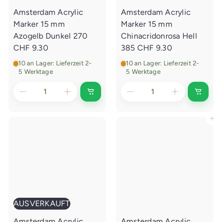
Amsterdam Acrylic
Amsterdam Acrylic
Marker 15 mm
Marker 15 mm
Azogelb Dunkel 270
Chinacridonrosa Hell
CHF 9.30
385
CHF 9.30
10 an Lager: Lieferzeit 2-
10 an Lager: Lieferzeit 2-
5 Werktage
5 Werktage
I
I
n
n
d
d
e
e
In den Einkaufswagen legen
n
n
E
E
i
i
n
n
k
k
a
a
u
u
f
f
s
s
w
w
a
a
AUSVERKAUFT
g
g
e
e
Amsterdam Acrylic
Amsterdam Acrylic
n
n