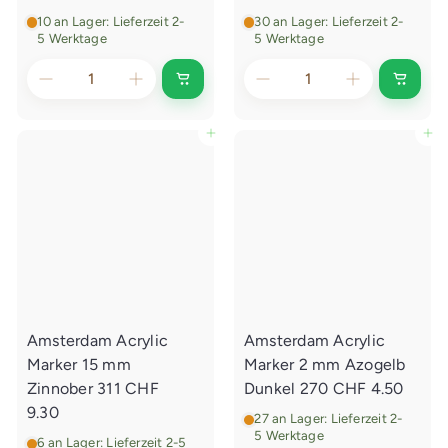
10 an Lager: Lieferzeit 2-
30 an Lager: Lieferzeit 2-
5 Werktage
5 Werktage
I
I
n
n
d
d
e
e
In den Einkaufswagen legen
In den Einkaufswagen legen
n
n
E
E
i
i
n
n
k
k
a
a
u
u
f
f
s
s
w
w
a
a
g
g
e
e
Amsterdam Acrylic
Amsterdam Acrylic
n
n
l
l
Marker 15 mm
Marker 2 mm Azogelb
e
e
g
g
Zinnober 311
CHF
Dunkel 270
CHF 4.50
e
e
9.30
n
n
27 an Lager: Lieferzeit 2-
5 Werktage
6 an Lager: Lieferzeit 2-5