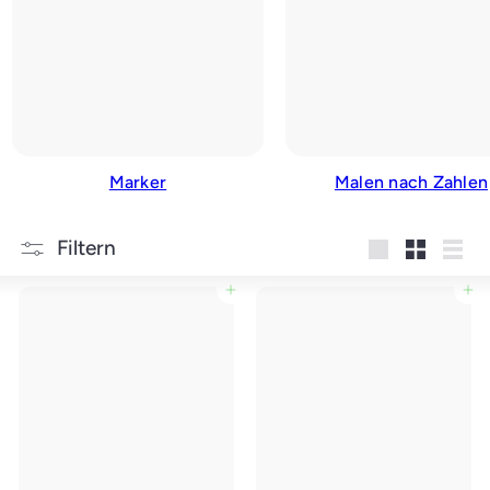
Marker
Malen nach Zahlen
Filtern
groß
Klein
Liste
In den Einkaufswagen legen
In den Einkaufswagen legen