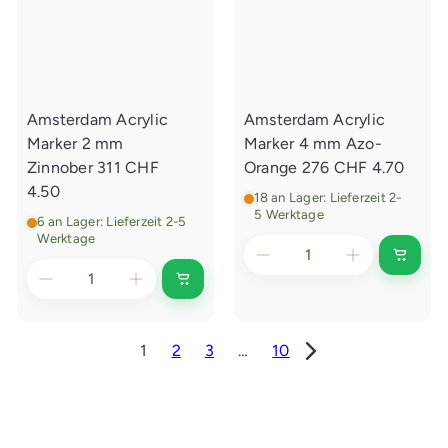
u
u
f
f
s
s
w
w
a
a
g
g
e
e
Amsterdam Acrylic
Amsterdam Acrylic
n
n
l
l
Marker 2 mm
Marker 4 mm Azo-
e
e
g
g
Zinnober 311
CHF
Orange 276
CHF 4.70
e
e
4.50
n
n
18 an Lager: Lieferzeit 2-
5 Werktage
6 an Lager: Lieferzeit 2-5
Werktage
I
n
I
d
n
e
d
n
e
E
n
1
2
3
…
10
i
E
n
i
k
n
a
k
u
a
f
u
s