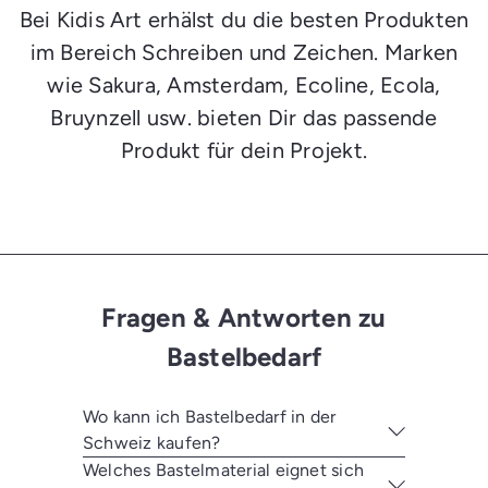
f
w
Bei Kidis Art erhälst du die besten Produkten
s
a
w
g
im Bereich Schreiben und Zeichen. Marken
a
e
g
n
wie Sakura, Amsterdam, Ecoline, Ecola,
e
l
n
e
Bruynzell usw. bieten Dir das passende
l
g
e
e
Produkt für dein Projekt.
g
n
e
n
Fragen & Antworten zu
Bastelbedarf
Wo kann ich Bastelbedarf in der
Schweiz kaufen?
Welches Bastelmaterial eignet sich