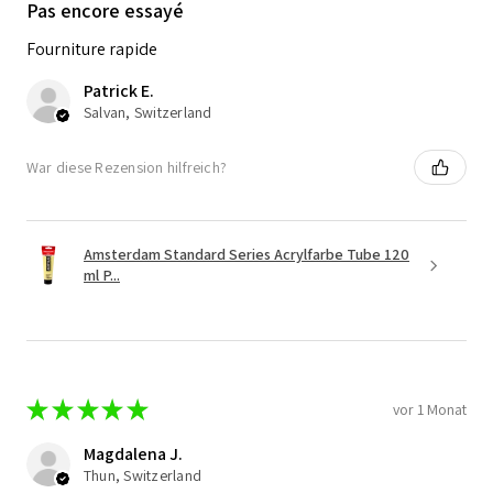
Pas encore essayé
Fourniture rapide
Patrick E.
Salvan, Switzerland
War diese Rezension hilfreich?
Amsterdam Standard Series Acrylfarbe Tube 120
ml P...
★
★
★
★
★
vor 1 Monat
Magdalena J.
Thun, Switzerland