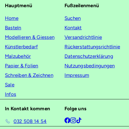
Hauptmenü
Fußzeilenmenü
unsere
Mailingliste
Home
Suchen
an
Basteln
Kontakt
Modellieren & Giessen
Versandrichtlinie
Künstlerbedarf
Rückerstattungsrichtlinie
Malzubehör
Datenschutzerklärung
Papier & Folien
Nutzungsbedingungen
Schreiben & Zeichnen
Impressum
Sale
Infos
In Kontakt kommen
Folge uns
Facebook
Instagram
TikTok
032 508 14 54