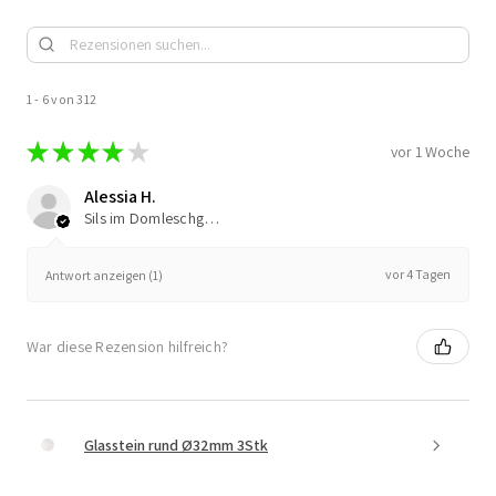
1 - 6 von 312
★
★
★
★
★
vor 1 Woche
Alessia H.
Sils im Domleschg, Switzerland
vor 4 Tagen
Antwort anzeigen (1)
War diese Rezension hilfreich?
Glasstein rund Ø32mm 3Stk