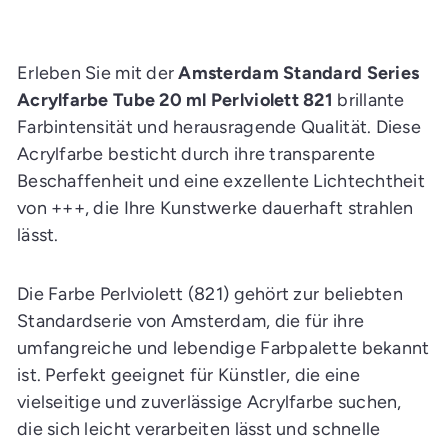
d
e
n
E
i
Erleben Sie mit der
Amsterdam Standard Series
n
k
Acrylfarbe Tube 20 ml Perlviolett 821
brillante
a
Farbintensität und herausragende Qualität. Diese
u
f
Acrylfarbe besticht durch ihre transparente
s
w
Beschaffenheit und eine exzellente Lichtechtheit
a
g
von +++, die Ihre Kunstwerke dauerhaft strahlen
e
n
lässt.
l
e
g
e
Die Farbe Perlviolett (821) gehört zur beliebten
n
Standardserie von Amsterdam, die für ihre
umfangreiche und lebendige Farbpalette bekannt
ist. Perfekt geeignet für Künstler, die eine
vielseitige und zuverlässige Acrylfarbe suchen,
die sich leicht verarbeiten lässt und schnelle