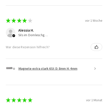
★
★
★
★
★
vor 1 Woche
Alessia H.
Sils im Domleschg, Switzerland
War diese Rezension hilfreich?
Magnete extra stark 6St D: 8mm H: 4mm
★
★
★
★
★
vor 1 Monat