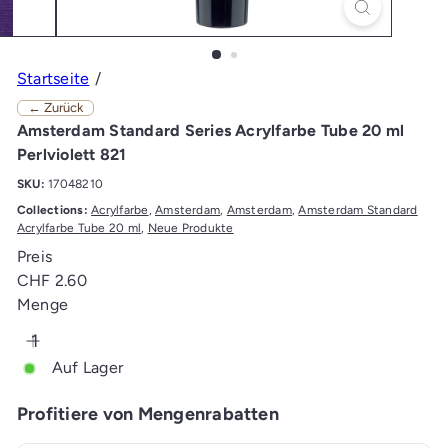
Startseite
← Zurück
Amsterdam Standard Series Acrylfarbe Tube 20 ml
Perlviolett 821
SKU:
17048210
Collections:
Acrylfarbe
,
Amsterdam
,
Amsterdam
,
Amsterdam Standard
Acrylfarbe Tube 20 ml
,
Neue Produkte
Preis
Normaler
CHF 2.60
Preis
Menge
Auf Lager
Profitiere von Mengenrabatten