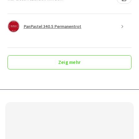
PanPastel 340.5 Permanentrot
Zeig mehr