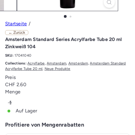
Startseite
← Zurück
Amsterdam Standard Series Acrylfarbe Tube 20 ml
Zinkweiß 104
SKU:
17041040
Collections:
Acrylfarbe
,
Amsterdam
,
Amsterdam
,
Amsterdam Standard
Acrylfarbe Tube 20 ml
,
Neue Produkte
Preis
Normaler
CHF 2.60
Preis
Menge
Auf Lager
Profitiere von Mengenrabatten