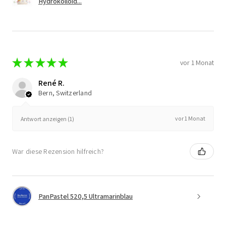
Hydrokolloid...
★
★
★
★
★
vor 1 Monat
René R.
Bern, Switzerland
vor 1 Monat
Antwort anzeigen (1)
War diese Rezension hilfreich?
PanPastel 520,5 Ultramarinblau