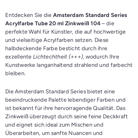
n
E
i
Entdecken Sie die
Amsterdam Standard Series
n
k
Acrylfarbe Tube 20 ml Zinkweiß 104
– die
a
perfekte Wahl für Künstler, die auf hochwertige
u
f
und vielseitige Acrylfarben setzen. Diese
s
w
halbdeckende Farbe besticht durch ihre
a
g
exzellente
Lichtechtheit (+++)
, wodurch Ihre
e
n
Kunstwerke langanhaltend strahlend und farbecht
l
bleiben.
e
g
e
n
Die Amsterdam Standard Series bietet eine
beeindruckende Palette lebendiger Farben und
ist bekannt für ihre hervorragende Qualität. Das
Zinkweiß überzeugt durch seine feine Deckkraft
und eignet sich ideal zum Mischen und
Überarbeiten, um sanfte Nuancen und