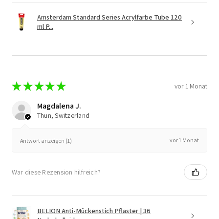
Amsterdam Standard Series Acrylfarbe Tube 120
ml P...
★
★
★
★
★
vor 1 Monat
Magdalena J.
Thun, Switzerland
vor 1 Monat
Antwort anzeigen (1)
War diese Rezension hilfreich?
BELION Anti-Mückenstich Pflaster | 36