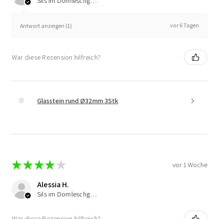
Sils im Domleschg, Switzerland
vor 6 Tagen
Antwort anzeigen (1)
War diese Rezension hilfreich?
Glasstein rund Ø32mm 3Stk
★
★
★
★
★
vor 1 Woche
Alessia H.
Sils im Domleschg, Switzerland
War diese Rezension hilfreich?