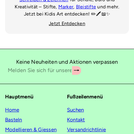
Kreativität – Stifte,
Marker
,
Bleistifte
und mehr.
Jetzt bei Kidis Art entdecken! ✏️🖍️📖✨
Jetzt Entdecken
Keine Neuheiten und Aktionen verpassen
Abonnieren
Melden
Sie
sich
für
Hauptmenü
Fußzeilenmenü
unsere
Mailingliste
Home
Suchen
an
Basteln
Kontakt
Modellieren & Giessen
Versandrichtlinie