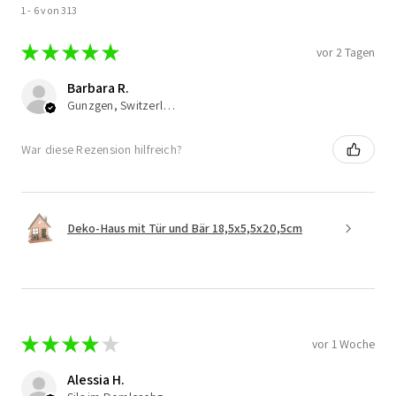
1 - 6 von 313
★
★
★
★
★
vor 2 Tagen
Barbara R.
Gunzgen, Switzerland
War diese Rezension hilfreich?
Deko-Haus mit Tür und Bär 18,5x5,5x20,5cm
★
★
★
★
★
vor 1 Woche
Alessia H.