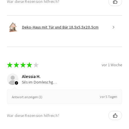
War diese Rezension hilfreich?
Deko-Haus mit Tür und Bär 18,5x5,5x20,5cm
★
★
★
★
★
vor 1 Woche
Alessia H.
Sils im Domleschg, Switzerland
vor 5 Tagen
Antwort anzeigen (1)
War diese Rezension hilfreich?