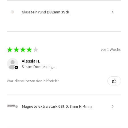
Glasstein rund Ø32mm 3Stk
★
★
★
★
★
vor 1 Woche
Alessia H.
Sils im Domleschg, Switzerland
War diese Rezension hilfreich?
Magnete extra stark 6St D: 8mm H: 4mm