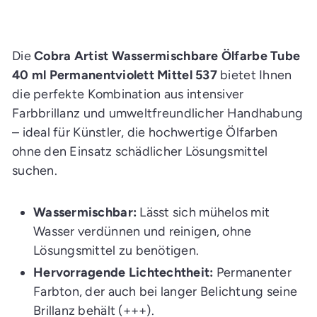
d
e
n
E
i
Die
Cobra Artist Wassermischbare Ölfarbe Tube
n
k
40 ml Permanentviolett Mittel 537
bietet Ihnen
a
die perfekte Kombination aus intensiver
u
f
Farbbrillanz und umweltfreundlicher Handhabung
s
w
– ideal für Künstler, die hochwertige Ölfarben
a
g
ohne den Einsatz schädlicher Lösungsmittel
e
n
suchen.
l
e
g
e
Wassermischbar:
Lässt sich mühelos mit
n
Wasser verdünnen und reinigen, ohne
Lösungsmittel zu benötigen.
Hervorragende Lichtechtheit:
Permanenter
Farbton, der auch bei langer Belichtung seine
Brillanz behält (+++).