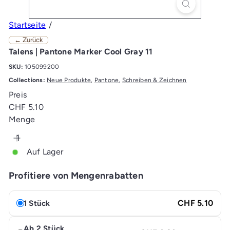
Startseite
← Zurück
Talens | Pantone Marker Cool Gray 11
SKU:
105099200
Collections:
Neue Produkte
,
Pantone
,
Schreiben & Zeichnen
Preis
Normaler
CHF 5.10
Preis
Menge
Auf Lager
Profitiere von Mengenrabatten
CHF 5.10
1 Stück
Ab 2 Stück