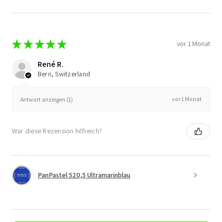
★
★
★
★
★
vor 1 Monat
René R.
Bern, Switzerland
vor 1 Monat
Antwort anzeigen (1)
War diese Rezension hilfreich?
PanPastel 520,5 Ultramarinblau