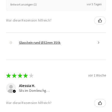
vor 5 Tagen
Antwort anzeigen (1)
War diese Rezension hilfreich?
Glasstein rund Ø32mm 3Stk
★
★
★
★
★
vor 1 Woche
Alessia H.
Sils im Domleschg, Switzerland
War diese Rezension hilfreich?