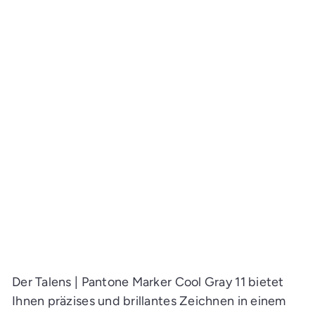
Talens | Pantone Marker
Cool Gray 11
CHF 5.10
An Lager: Lieferzeit 2-5
Werktage
I
n
d
e
n
E
i
Der Talens | Pantone Marker Cool Gray 11 bietet
n
k
Ihnen präzises und brillantes Zeichnen in einem
a