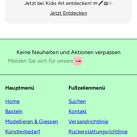
Jetzt bei Kidis Art entdecken! ✏️🖍️📖✨
Jetzt Entdecken
Keine Neuheiten und Aktionen verpassen
Abonnieren
Melden
Sie
sich
für
Hauptmenü
Fußzeilenmenü
unsere
Mailingliste
Home
Suchen
an
Basteln
Kontakt
Modellieren & Giessen
Versandrichtlinie
Künstlerbedarf
Rückerstattungsrichtlinie