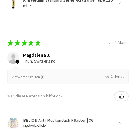
ml P...
★
★
★
★
★
vor 1 Monat
Magdalena J.
Thun, Switzerland
vor 1 Monat
Antwort anzeigen (1)
War diese Rezension hilfreich?
BELION Anti-Mückenstich Pflaster | 36
Hydrokolloid...