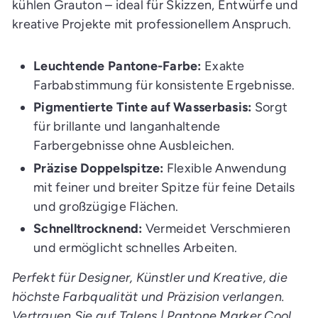
kühlen Grauton – ideal für Skizzen, Entwürfe und
u
f
kreative Projekte mit professionellem Anspruch.
s
w
a
g
Leuchtende Pantone-Farbe:
Exakte
e
n
Farbabstimmung für konsistente Ergebnisse.
l
e
Pigmentierte Tinte auf Wasserbasis:
Sorgt
g
e
für brillante und langanhaltende
n
Farbergebnisse ohne Ausbleichen.
Präzise Doppelspitze:
Flexible Anwendung
mit feiner und breiter Spitze für feine Details
und großzügige Flächen.
Schnelltrocknend:
Vermeidet Verschmieren
und ermöglicht schnelles Arbeiten.
Perfekt für Designer, Künstler und Kreative, die
höchste Farbqualität und Präzision verlangen.
Vertrauen Sie auf Talens | Pantone Marker Cool