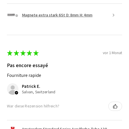
Magnete extra stark 6St D: 8mm H: 4mm
★
★
★
★
★
vor 1 Monat
Pas encore essayé
Fourniture rapide
Patrick E.
Salvan, Switzerland
War diese Rezension hilfreich?
Amsterdam Standard Series Acrylfarbe Tube 120