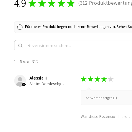
4.9
★
★
★
★
★
312
Produktbewertun
312
Für dieses Produkt liegen noch keine Bewertungen vor. Sehen Si
1 - 6 von 312
Alessia H.
★
★
★
★
★
Sils im Domleschg, Switzerland
Antwort anzeigen (1)
War diese Rezension hilfreic