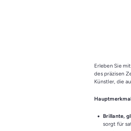
3125
CHF 8.20
Zur Zeit nicht
Verfügbar
A
u
s
v
e
r
k
a
Erleben Sie mi
u
f
des präzisen Ze
t
Künstler, die 
Hauptmerkmal
Brillante, 
sorgt für s