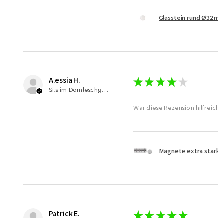
Glasstein rund Ø32
Alessia H.
★
★
★
★
★
Sils im Domleschg, Switzerland
War diese Rezension hilfreic
Magnete extra star
Patrick E.
★
★
★
★
★