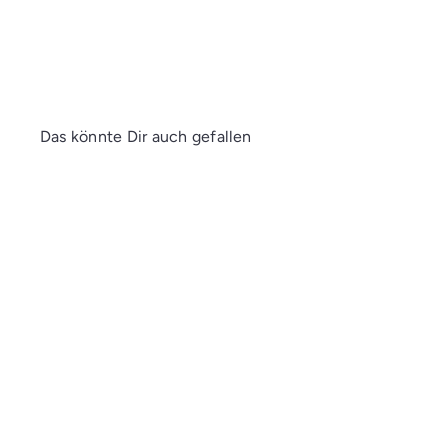
Das könnte Dir auch gefallen
AUSVERKAUFT
Talens | Pantone
Marker-Tinte 30 ml