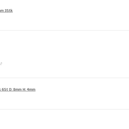
mm 3Stk
h?
k 6St D: 8mm H: 4mm