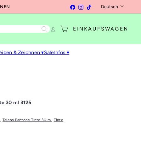
Sprache
Facebook
Instagram
TikTok
Deutsch
RNEN
EINKAUFSWAGEN
eiben & Zeichnen
▾
Sale
Infos
▾
te 30 ml 3125
e
,
Talens Pantone Tinte 30 ml
,
Tinte