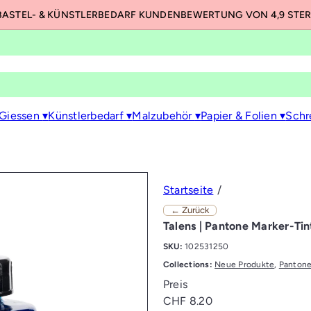
BASTEL- & KÜNSTLERBEDARF KUNDENBEWERTUNG VON 4,9 STE
Pause
Diashow
 Giessen
▾
Künstlerbedarf
▾
Malzubehör
▾
Papier & Folien
▾
Schr
Startseite
← Zurück
Talens | Pantone Marker-Tin
SKU:
102531250
Collections:
Neue Produkte
,
Panton
Preis
Normaler
CHF 8.20