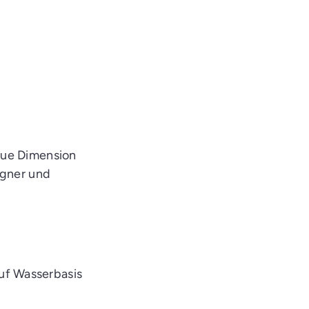
eue Dimension
igner und
uf Wasserbasis