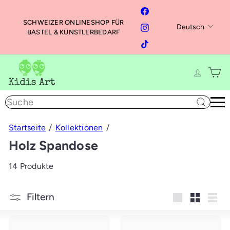
Direkt
Facebook
zum
SCHWEIZER ONLINESHOP FÜR
Sprache
Instagram
Deutsch
Inhalt
Pause
BASTEL & KÜNSTLERBEDARF
Diashow
TikTok
K
i
d
Suche
i
s
A
Startseite
Kollektionen
r
Holz Spandose
t
14 Produkte
Filtern
groß
Klein
Liste