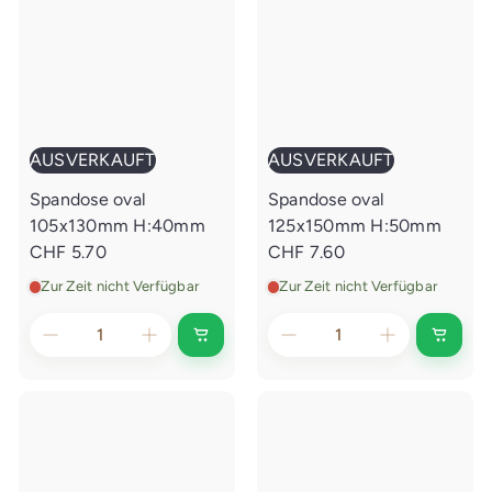
AUSVERKAUFT
AUSVERKAUFT
Spandose oval
Spandose oval
105x130mm H:40mm
125x150mm H:50mm
CHF 5.70
CHF 7.60
Zur Zeit nicht Verfügbar
Zur Zeit nicht Verfügbar
A
A
u
u
s
s
v
v
e
e
r
r
k
k
a
a
u
u
f
f