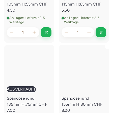
105mm H:55mm
CHF
115mm H:65mm
CHF
4.50
5.50
An Lager: Lieferzeit 2-5
An Lager: Lieferzeit 2-5
Werktage
Werktage
I
I
n
n
d
d
e
e
In den Einkaufswagen legen
n
n
E
E
i
i
n
n
k
k
a
a
u
u
f
f
s
s
w
w
a
a
AUSVERKAUFT
g
g
e
e
Spandose rund
Spandose rund
n
n
l
l
135mm H:75mm
CHF
155mm H:80mm
CHF
e
e
g
g
7.00
8.20