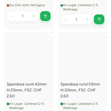
e
e
n
n
Zur Zeit nicht Verfügbar
An Lager: Lieferzeit 2-5
Werktage
A
I
u
n
s
d
v
e
e
In den Einkaufswagen legen
In den Einkaufswagen legen
n
r
E
k
i
a
n
u
k
f
a
t
u
f
s
w
a
g
e
Spandose rund 42mm
Spandose rund 55mm
n
l
H:25mm, FSC
CHF
H:30mm, FSC
CHF
e
g
2.60
2.60
e
n
An Lager: Lieferzeit 2-5
An Lager: Lieferzeit 2-5
Werktage
Werktage