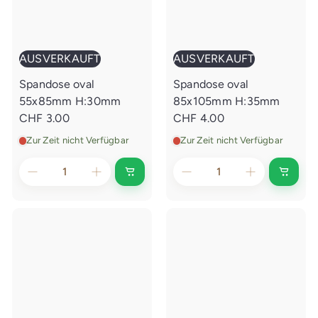
t
t
AUSVERKAUFT
AUSVERKAUFT
Spandose oval
Spandose oval
55x85mm H:30mm
85x105mm H:35mm
CHF 3.00
CHF 4.00
Zur Zeit nicht Verfügbar
Zur Zeit nicht Verfügbar
A
A
u
u
s
s
v
v
e
e
r
r
k
k
a
a
u
u
f
f
t
t