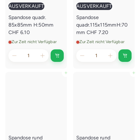
AUSVERKAUFT
AUSVERKAUFT
Spandose quadr.
Spandose
85x85mm H:50mm
quadr.115x115mmH:70
CHF 6.10
mm
CHF 7.20
Zur Zeit nicht Verfügbar
Zur Zeit nicht Verfügbar
A
A
u
u
s
s
v
v
In den Einkaufswagen legen
In den Einkaufswagen legen
e
e
r
r
k
k
a
a
u
u
f
f
t
t
Spandose rund
Spandose rund