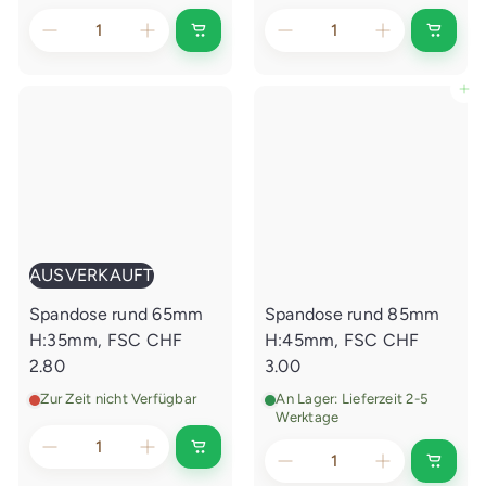
I
I
n
n
d
d
e
e
In den Einkaufswagen legen
n
n
E
E
i
i
n
n
k
k
a
a
u
u
f
f
s
s
w
w
a
a
AUSVERKAUFT
g
g
e
e
Spandose rund 65mm
Spandose rund 85mm
n
n
l
l
H:35mm, FSC
CHF
H:45mm, FSC
CHF
e
e
g
g
2.80
3.00
e
e
n
n
Zur Zeit nicht Verfügbar
An Lager: Lieferzeit 2-5
Werktage
A
I
u
n
s