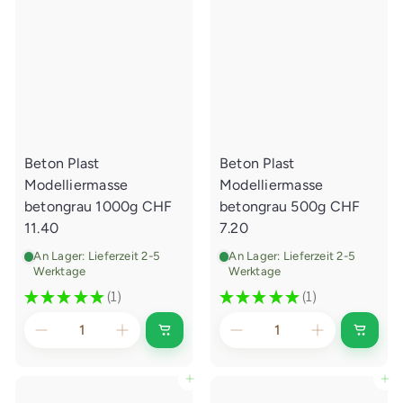
Beton Plast
Beton Plast
Modelliermasse
Modelliermasse
betongrau 1000g
CHF
betongrau 500g
CHF
11.40
7.20
An Lager: Lieferzeit 2-5
An Lager: Lieferzeit 2-5
Werktage
Werktage
★
★
★
★
★
1
★
★
★
★
★
1
1
1
I
I
n
n
d
d
e
e
In den Einkaufswagen legen
In den Einkaufswagen legen
n
n
E
E