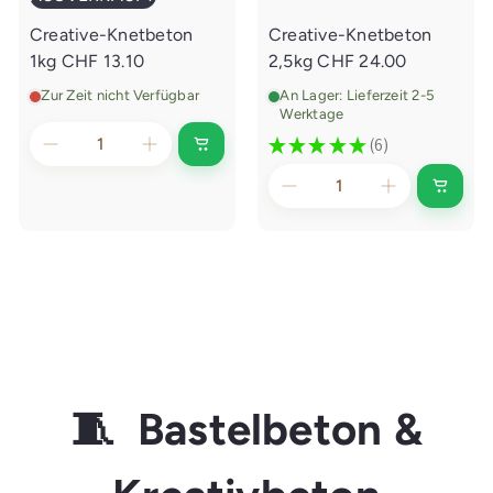
g
e
Creative-Knetbeton
Creative-Knetbeton
n
l
1kg
CHF 13.10
2,5kg
CHF 24.00
e
g
Zur Zeit nicht Verfügbar
An Lager: Lieferzeit 2-5
e
Werktage
n
★
★
★
★
★
6
A
6
u
s
I
v
n
e
d
r
e
k
n
a
E
u
i
f
n
t
k
a
u
f
s
w
🧵 Bastelbeton &
a
g
e
n
l