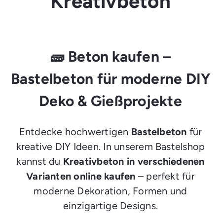
Kreativbeton
e
g
e
n
🧱 Beton kaufen –
Bastelbeton für moderne DIY
Deko & Gießprojekte
Entdecke hochwertigen
Bastelbeton
für
kreative DIY Ideen. In unserem Bastelshop
kannst du
Kreativbeton in verschiedenen
Varianten online kaufen
– perfekt für
moderne Dekoration, Formen und
einzigartige Designs.