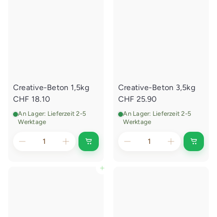
i
i
n
n
k
k
a
a
u
u
f
f
s
s
w
w
a
a
g
g
e
e
Creative-Beton 1,5kg
Creative-Beton 3,5kg
n
n
l
l
CHF 18.10
CHF 25.90
e
e
g
g
An Lager: Lieferzeit 2-5
An Lager: Lieferzeit 2-5
e
e
Werktage
Werktage
n
n
I
I
n
n
d
d
e
e
In den Einkaufswagen legen
n
n
E
E
i
i
n
n
k
k
a
a
u
u