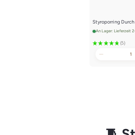
Styroporring Durc
An Lager: Lieferzeit 
★
★
★
★
★
5
5
🧵 S