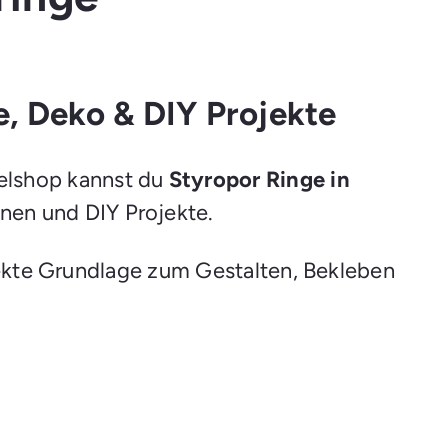
l
e
g
e
n
e, Deko & DIY Projekte
telshop kannst du
Styropor Ringe in
onen und DIY Projekte.
ekte Grundlage zum Gestalten, Bekleben