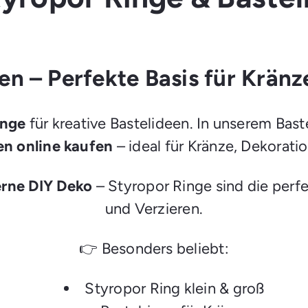
l
e
g
e
n
en – Perfekte Basis für Kränz
inge
für kreative Bastelideen. In unserem Bas
n online kaufen
– ideal für Kränze, Dekorati
rne DIY Deko
– Styropor Ringe sind die perf
und Verzieren.
👉 Besonders beliebt:
Styropor Ring klein & groß