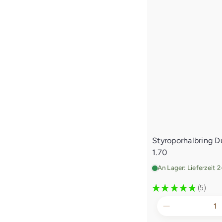
Styroporhalbring 
1.70
An Lager: Lieferzeit 
★
★
★
★
★
5
5