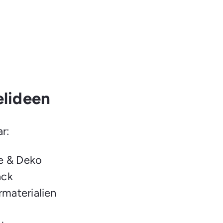
elideen
ar:
e & Deko
ack
rmaterialien