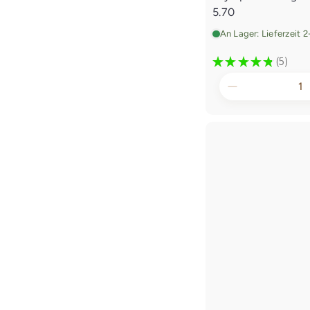
5.70
An Lager: Lieferzeit 
★
★
★
★
★
5
5