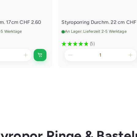
s
n
w
a
g
hm. 17cm
CHF 2.60
Styroporring Durchm. 22 cm
CHF 
e
n
2-5 Werktage
An Lager: Lieferzeit 2-5 Werktage
l
e
★
★
★
★
★
5
5
g
e
I
n
n
d
e
n
E
i
n
k
a
u
f
s
w
a
g
tyropor Ringe & Bastel
e
n