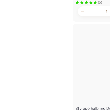
★
★
★
★
★
5
5
Styroporhalbring 