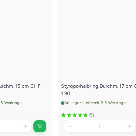
d
e
n
E
i
n
k
a
u
f
s
w
a
g
Durchm. 15 cm
CHF
Styroporhalbring Durchm. 17 cm
e
1.90
n
l
2-5 Werktage
An Lager: Lieferzeit 2-5 Werktage
e
g
★
★
★
★
★
5
5
e
n
I
n