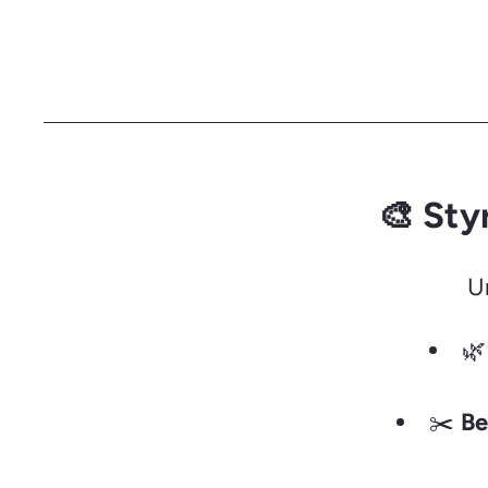
🎨 Sty
U

✂️
Be