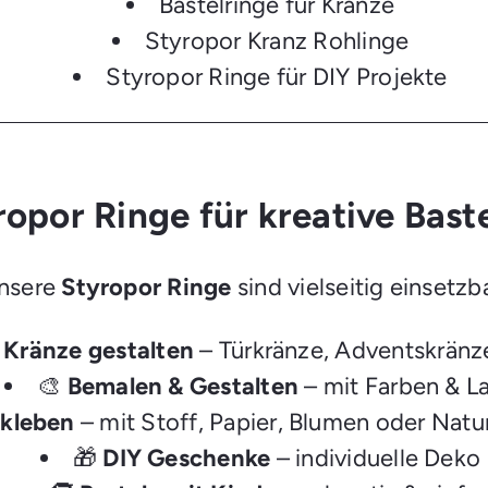
Bastelringe für Kränze
Styropor Kranz Rohlinge
Styropor Ringe für DIY Projekte
ropor Ringe für kreative Bast
nsere
Styropor Ringe
sind vielseitig einsetzb

Kränze gestalten
– Türkränze, Adventskränz
🎨
Bemalen & Gestalten
– mit Farben & L
kleben
– mit Stoff, Papier, Blumen oder Natu
🎁
DIY Geschenke
– individuelle Deko