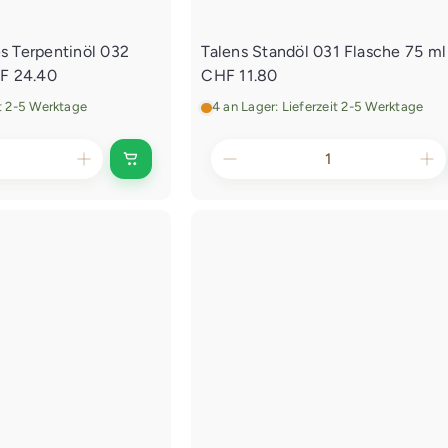
w
a
g
es Terpentinöl 032
Talens Standöl 031 Flasche 75 ml
e
F 24.40
CHF 11.80
n
l
it 2-5 Werktage
4 an Lager: Lieferzeit 2-5 Werktage
e
g
e
I
n
n
d
e
n
E
I
i
n
n
d
k
a
e
u
n
f
E
s
w
i
a
n
g
k
e
n
a
l
u