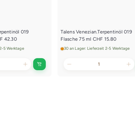
e
f
g
e
s
n
w
a
g
rpentinöl 019
Talens Venezian.Terpentinöl 019
e
F 42.30
Flasche 75 ml
CHF 15.80
n
l
t 2-5 Werktage
30 an Lager: Lieferzeit 2-5 Werktage
e
g
e
I
n
n
d
e
n
E
i
n
k
a
u
f
s
w
a
g