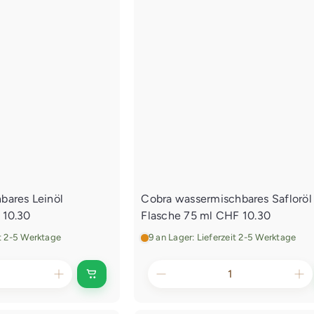
d
e
n
E
i
n
k
a
u
f
s
w
a
g
bares Leinöl
Cobra wassermischbares Safloröl
e
 10.30
Flasche 75 ml
CHF 10.30
n
l
it 2-5 Werktage
9 an Lager: Lieferzeit 2-5 Werktage
e
g
e
I
n
n
d
e