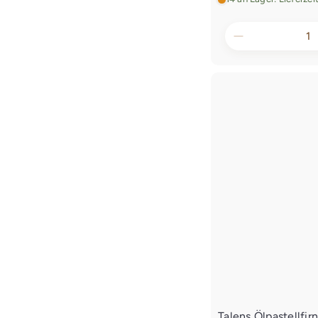
Talens Ölpastellfir