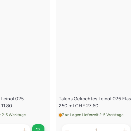
n
E
I
i
n
n
d
k
a
e
u
n
f
E
s
w
i
a
n
g
k
e
n
a
l
u
e
f
g
e
s
n
w
a
g
 Leinöl 025
Talens Gekochtes Leinöl 026 Fla
e
11.80
250 ml
CHF 27.60
n
l
it 2-5 Werktage
7 an Lager: Lieferzeit 2-5 Werktage
e
g