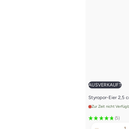
AUSVERKAUFT
Styropor-Eier 2,5
Zur Zeit nicht Verfüg
★
★
★
★
★
5
5