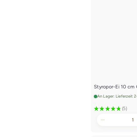
Styropor-Ei 10 cm
An Lager: Lieferzeit 
★
★
★
★
★
5
5