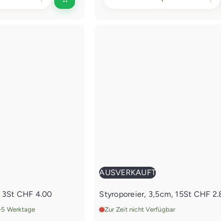
A
u
s
v
e
r
I
k
n
a
d
u
f
e
t
n
E
i
n
k
a
u
f
s
w
AUSVERKAUFT
a
g
m 3St
CHF 4.00
Styroporeier, 3,5cm, 15St
CHF 2.
e
n
2-5 Werktage
Zur Zeit nicht Verfügbar
l