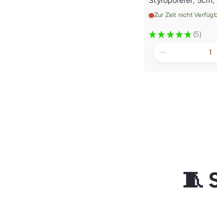
Styroporeier, 5cm,
Zur Zeit nicht Verfüg
★
★
★
★
★
5
5
🧵 