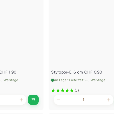
d
e
n
E
i
n
k
a
u
f
s
w
a
g
CHF 1.90
Styropor-Ei 6 cm
CHF 0.90
e
n
2-5 Werktage
An Lager: Lieferzeit 2-5 Werktage
l
e
★
★
★
★
★
5
5
g
e
I
n
n
d
e