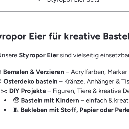
yropor Eier für kreative Baste
Unsere
Styropor Eier
sind vielseitig einsetzba

Bemalen & Verzieren
– Acrylfarben, Marker

Osterdeko basteln
– Kränze, Anhänger & T
✂️
DIY Projekte
– Figuren, Tiere & kreative D
🧒
Basteln mit Kindern
– einfach & kreat
🧵
Bekleben mit Stoff, Papier oder Perl