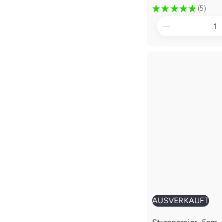
★
★
★
★
★
5
5
AUSVERKAUFT