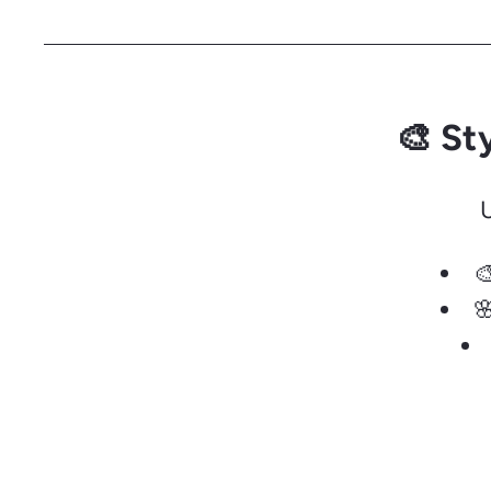
🎨 St

