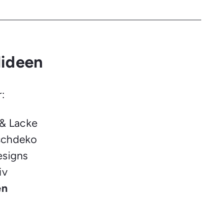
lideen
r:
 & Lacke
ischdeko
esigns
iv
en