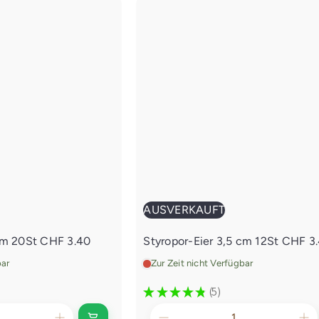
n
E
i
n
k
a
u
f
s
w
a
g
e
n
l
e
g
e
n
AUSVERKAUFT
 cm 20St
CHF 3.40
Styropor-Eier 3,5 cm 12St
CHF 3
bar
Zur Zeit nicht Verfügbar
★
★
★
★
★
5
5