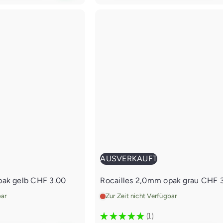
s
v
e
r
k
a
u
f
t
AUSVERKAUFT
pak gelb
CHF 3.00
Rocailles 2,0mm opak grau
CHF 
bar
Zur Zeit nicht Verfügbar
★
★
★
★
★
1
1