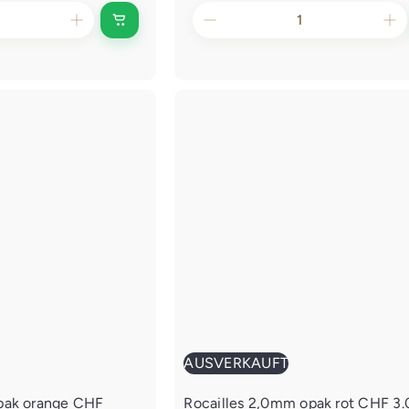
A
u
s
v
e
r
k
a
u
f
t
AUSVERKAUFT
pak orange
CHF
Rocailles 2,0mm opak rot
CHF 3.