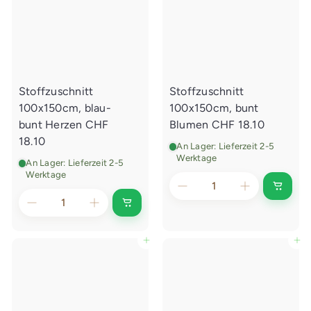
a
a
u
u
f
f
s
s
w
w
a
a
g
g
e
e
Stoffzuschnitt
Stoffzuschnitt
n
n
l
l
100x150cm, blau-
100x150cm, bunt
e
e
g
g
bunt Herzen
CHF
Blumen
CHF 18.10
e
e
18.10
n
n
An Lager: Lieferzeit 2-5
Werktage
An Lager: Lieferzeit 2-5
Werktage
I
n
I
d
n
e
d
n
e
In den Einkaufswagen legen
In den Einkaufswagen legen
E
n
i
E
n
i
k
n
a
k
u
a
f
u