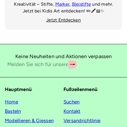
Kreativität – Stifte,
Marker
,
Bleistifte
und mehr.
Jetzt bei Kidis Art entdecken! ✏️🖍️📖✨
Jetzt Entdecken
Keine Neuheiten und Aktionen verpassen
Abonnieren
Melden
Sie
sich
für
Hauptmenü
Fußzeilenmenü
unsere
Mailingliste
Home
Suchen
an
Basteln
Kontakt
Modellieren & Giessen
Versandrichtlinie