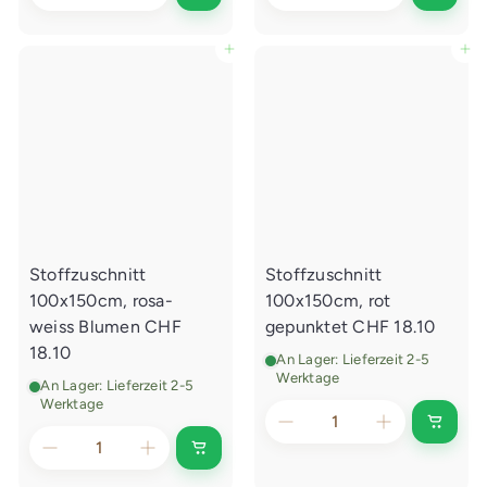
n
n
d
d
e
e
In den Einkaufswagen legen
In den Einkaufswagen legen
n
n
E
E
i
i
n
n
k
k
a
a
u
u
f
f
s
s
w
w
a
a
g
g
e
e
Stoffzuschnitt
Stoffzuschnitt
n
n
l
l
100x150cm, rosa-
100x150cm, rot
e
e
g
g
weiss Blumen
CHF
gepunktet
CHF 18.10
e
e
18.10
n
n
An Lager: Lieferzeit 2-5
Werktage
An Lager: Lieferzeit 2-5
Werktage
I
n
I
d
n
e
d