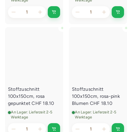
Werktage
Werktage
I
I
n
n
d
d
e
e
In den Einkaufswagen legen
In den Einkaufswagen legen
n
n
E
E
i
i
n
n
k
k
a
a
u
u
f
f
s
s
w
w
a
a
g
g
e
e
Stoffzuschnitt
Stoffzuschnitt
n
n
l
l
100x150cm, rosa
100x150cm, rosa-pink
e
e
g
g
gepunktet
CHF 18.10
Blumen
CHF 18.10
e
e
n
n
An Lager: Lieferzeit 2-5
An Lager: Lieferzeit 2-5
Werktage
Werktage
I
I