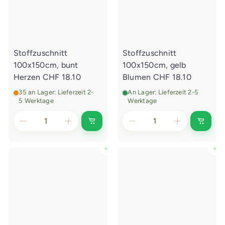
s
f
w
s
a
w
g
a
e
g
n
e
l
Stoffzuschnitt
Stoffzuschnitt
n
e
l
g
100x150cm, bunt
100x150cm, gelb
e
e
g
Herzen
CHF 18.10
Blumen
CHF 18.10
n
e
n
35 an Lager: Lieferzeit 2-
An Lager: Lieferzeit 2-5
5 Werktage
Werktage
I
I
n
n
d
d
e
e
In den Einkaufswagen legen
In den Einkaufswagen legen
n
n
E
E
i
i
n
n
k
k
a
a
u
u
f
f
s
s
w
w