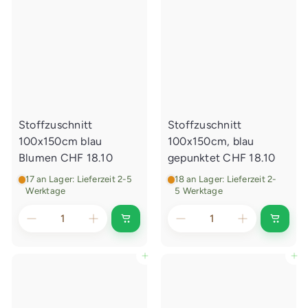
Stoffzuschnitt
Stoffzuschnitt
100x150cm blau
100x150cm, blau
Blumen
CHF 18.10
gepunktet
CHF 18.10
17 an Lager: Lieferzeit 2-5
18 an Lager: Lieferzeit 2-
Werktage
5 Werktage
I
I
n
n
d
d
e
e
In den Einkaufswagen legen
In den Einkaufswagen legen
n
n
E
E
i
i
n
n
k
k