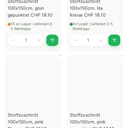
Stoffzuschnitt
Stoffzuschnitt
n
n
l
l
100x150cm, grün
100x150cm, lila
e
e
g
g
gepunktet
CHF 18.10
Kreise
CHF 18.10
e
e
n
n
35 an Lager: Lieferzeit 2-
An Lager: Lieferzeit 2-5
5 Werktage
Werktage
I
I
n
n
d
d
e
e
In den Einkaufswagen legen
In den Einkaufswagen legen
n
n
E
E
i
i
n
n
k
k
a
a
u
u
f
f
s
s
w
w
a
a
g
g
e
e
Stoffzuschnitt
Stoffzuschnitt
n
n
l
l
100x150cm, pink
100x150cm, pink
e
e
g
g