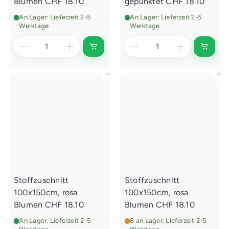
Blumen
CHF 18.10
gepunktet
CHF 18.10
e
e
n
n
An Lager: Lieferzeit 2-5
An Lager: Lieferzeit 2-5
Werktage
Werktage
I
I
n
n
d
d
e
e
In den Einkaufswagen legen
In den Einkaufswagen legen
n
n
E
E
i
i
n
n
k
k
a
a
u
u
f
f
s
s
w
w
a
a
g
g
e
e
Stoffzuschnitt
Stoffzuschnitt
n
n
l
l
100x150cm, rosa
100x150cm, rosa
e
e
g
g
Blumen
CHF 18.10
Blumen
CHF 18.10
e
e
n
n
An Lager: Lieferzeit 2-5
8 an Lager: Lieferzeit 2-5