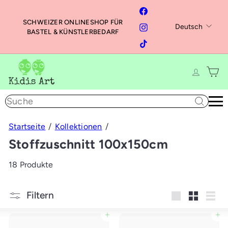
Direkt
Facebook
zum
SCHWEIZER ONLINESHOP FÜR
Sprache
Instagram
Deutsch
Inhalt
Pause
BASTEL & KÜNSTLERBEDARF
Diashow
TikTok
K
i
d
Suche
i
s
A
Startseite
Kollektionen
r
Stoffzuschnitt 100x150cm
t
18 Produkte
Filtern
groß
Klein
Liste
In den Einkaufswagen legen
In den Einkaufswagen legen