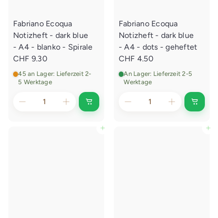
a
a
g
g
e
e
Fabriano Ecoqua
Fabriano Ecoqua
n
n
l
l
Notizheft - dark blue
Notizheft - dark blue
e
e
g
g
- A4 - blanko - Spirale
- A4 - dots - geheftet
e
e
CHF 9.30
CHF 4.50
n
n
45 an Lager: Lieferzeit 2-
An Lager: Lieferzeit 2-5
5 Werktage
Werktage
I
I
n
n
d
d
e
e
In den Einkaufswagen legen
In den Einkaufswagen legen
n
n
E
E
i
i
n
n
k
k
a
a
u
u
f
f
s
s
w
w
a
a
g
g