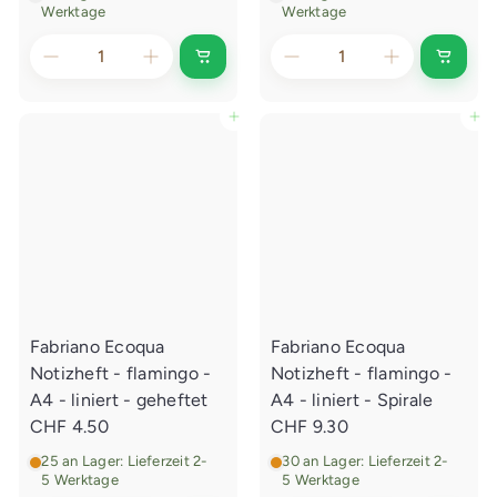
Werktage
Werktage
I
I
n
n
d
d
e
e
In den Einkaufswagen legen
In den Einkaufswagen legen
n
n
E
E
i
i
n
n
k
k
a
a
u
u
f
f
s
s
w
w
a
a
g
g
e
e
Fabriano Ecoqua
Fabriano Ecoqua
n
n
l
l
Notizheft - flamingo -
Notizheft - flamingo -
e
e
g
g
A4 - liniert - geheftet
A4 - liniert - Spirale
e
e
CHF 4.50
CHF 9.30
n
n
25 an Lager: Lieferzeit 2-
30 an Lager: Lieferzeit 2-
5 Werktage
5 Werktage