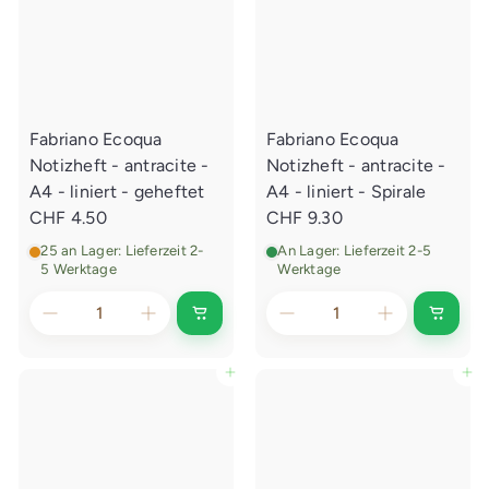
a
a
u
u
f
f
s
s
w
w
a
a
g
g
e
e
Fabriano Ecoqua
Fabriano Ecoqua
n
n
l
l
Notizheft - antracite -
Notizheft - antracite -
e
e
g
g
A4 - liniert - geheftet
A4 - liniert - Spirale
e
e
CHF 4.50
CHF 9.30
n
n
25 an Lager: Lieferzeit 2-
An Lager: Lieferzeit 2-5
5 Werktage
Werktage
I
I
n
n
d
d
e
e
In den Einkaufswagen legen
In den Einkaufswagen legen
n
n
E
E
i
i
n
n
k
k
a
a
u
u