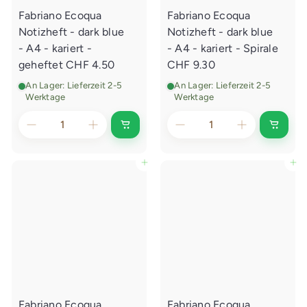
e
e
Fabriano Ecoqua
Fabriano Ecoqua
n
n
l
l
Notizheft - dark blue
Notizheft - dark blue
e
e
g
g
- A4 - kariert -
- A4 - kariert - Spirale
e
e
geheftet
CHF 4.50
CHF 9.30
n
n
An Lager: Lieferzeit 2-5
An Lager: Lieferzeit 2-5
Werktage
Werktage
I
I
n
n
d
d
e
e
In den Einkaufswagen legen
In den Einkaufswagen legen
n
n
E
E
i
i
n
n
k
k
a
a
u
u
f
f
s
s
w
w
a
a
g
g
e
e
Fabriano Ecoqua
Fabriano Ecoqua
n
n