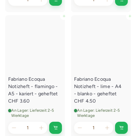
I
I
n
n
d
d
e
e
In den Einkaufswagen legen
In den Einkaufswagen legen
n
n
E
E
i
i
n
n
k
k
a
a
u
u
f
f
s
s
w
w
a
a
g
g
e
e
Fabriano Ecoqua
Fabriano Ecoqua
n
n
l
l
Notizheft - flamingo -
Notizheft - lime - A4
e
e
g
g
A5 - kariert - geheftet
- blanko - geheftet
e
e
CHF 3.60
CHF 4.50
n
n
An Lager: Lieferzeit 2-5
An Lager: Lieferzeit 2-5
Werktage
Werktage
I
I
n
n