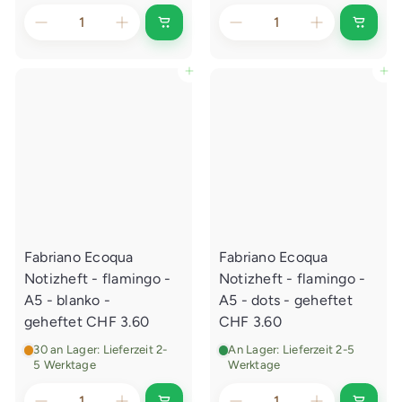
I
I
n
n
d
d
e
e
In den Einkaufswagen legen
In den Einkaufswagen legen
n
n
E
E
i
i
n
n
k
k
a
a
u
u
f
f
s
s
w
w
a
a
g
g
e
e
Fabriano Ecoqua
Fabriano Ecoqua
n
n
l
l
Notizheft - flamingo -
Notizheft - flamingo -
e
e
g
g
A5 - blanko -
A5 - dots - geheftet
e
e
geheftet
CHF 3.60
CHF 3.60
n
n
30 an Lager: Lieferzeit 2-
An Lager: Lieferzeit 2-5
5 Werktage
Werktage