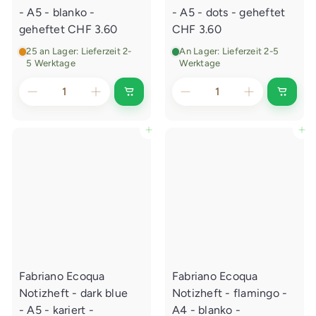
g
g
- A5 - blanko -
- A5 - dots - geheftet
e
e
geheftet
CHF 3.60
CHF 3.60
n
n
25 an Lager: Lieferzeit 2-
An Lager: Lieferzeit 2-5
5 Werktage
Werktage
I
I
n
n
d
d
e
e
In den Einkaufswagen legen
In den Einkaufswagen legen
n
n
E
E
i
i
n
n
k
k
a
a
u
u
f
f
s
s
w
w
a
a
g
g
e
e
Fabriano Ecoqua
Fabriano Ecoqua
n
n
l
l
Notizheft - dark blue
Notizheft - flamingo -
e
e
g
g
- A5 - kariert -
A4 - blanko -