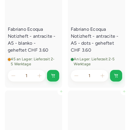
f
f
s
s
w
w
a
a
g
g
e
e
Fabriano Ecoqua
Fabriano Ecoqua
n
n
l
l
Notizheft - antracite -
Notizheft - antracite -
e
e
g
g
A5 - blanko -
A5 - dots - geheftet
e
e
geheftet
CHF 3.60
CHF 3.60
n
n
45 an Lager: Lieferzeit 2-
An Lager: Lieferzeit 2-5
5 Werktage
Werktage
I
I
n
n
d
d
e
e
In den Einkaufswagen legen
In den Einkaufswagen legen
n
n
E
E
i
i
n
n
k
k
a
a
u
u
f
f
s
s