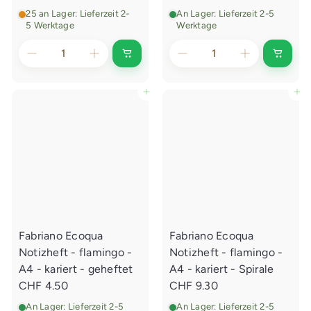
25 an Lager: Lieferzeit 2-
An Lager: Lieferzeit 2-5
5 Werktage
Werktage
I
I
n
n
d
d
e
e
In den Einkaufswagen legen
In den Einkaufswagen legen
n
n
E
E
i
i
n
n
k
k
a
a
u
u
f
f
s
s
w
w
a
a
g
g
e
e
Fabriano Ecoqua
Fabriano Ecoqua
n
n
l
l
Notizheft - flamingo -
Notizheft - flamingo -
e
e
g
g
A4 - kariert - geheftet
A4 - kariert - Spirale
e
e
CHF 4.50
CHF 9.30
n
n
An Lager: Lieferzeit 2-5
An Lager: Lieferzeit 2-5