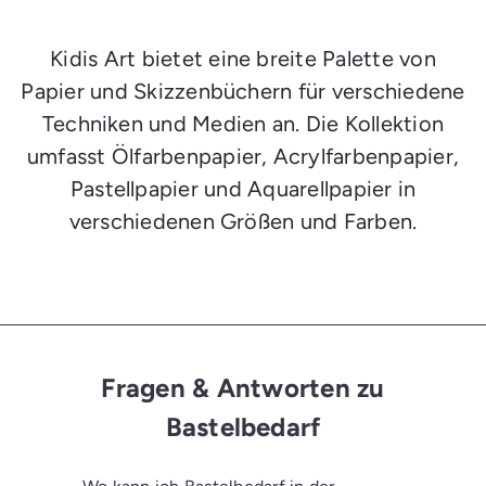
a
a
u
u
f
f
Kidis Art bietet eine breite Palette von
s
s
w
w
Papier und Skizzenbüchern für verschiedene
a
a
g
g
Techniken und Medien an. Die Kollektion
e
e
n
n
umfasst Ölfarbenpapier, Acrylfarbenpapier,
l
l
e
e
Pastellpapier und Aquarellpapier in
g
g
e
e
verschiedenen Größen und Farben.
n
n
Fragen & Antworten zu
Bastelbedarf