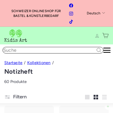
Direkt
Facebook
zum
SCHWEIZER ONLINESHOP FÜR
Sprache
Instagram
Deutsch
Inhalt
Pause
BASTEL & KÜNSTLERBEDARF
Diashow
TikTok
K
i
d
Suche
i
s
A
Startseite
Kollektionen
r
Notizheft
t
60 Produkte
Filtern
groß
Klein
Liste
In den Einkaufswagen legen