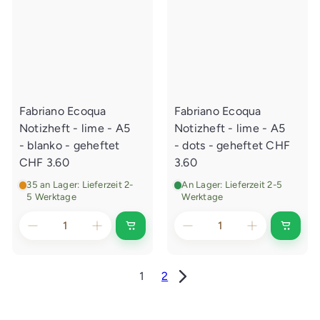
n
n
k
k
a
a
u
u
f
f
s
s
w
w
a
a
g
g
e
e
Fabriano Ecoqua
Fabriano Ecoqua
n
n
l
l
Notizheft - lime - A5
Notizheft - lime - A5
e
e
g
g
- blanko - geheftet
- dots - geheftet
CHF
e
e
CHF 3.60
3.60
n
n
35 an Lager: Lieferzeit 2-
An Lager: Lieferzeit 2-5
5 Werktage
Werktage
I
I
n
n
d
d
e
e
n
n
1
2
E
E
i
i
n
n
k
k