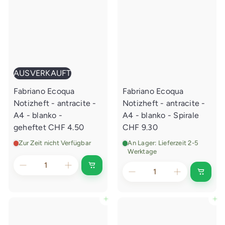
AUSVERKAUFT
Fabriano Ecoqua
Fabriano Ecoqua
Notizheft - antracite -
Notizheft - antracite -
A4 - blanko -
A4 - blanko - Spirale
geheftet
CHF 4.50
CHF 9.30
Zur Zeit nicht Verfügbar
An Lager: Lieferzeit 2-5
Werktage
A
I
u
n
s
d
v
e
e
In den Einkaufswagen legen
In den Einkaufswagen legen
n
r
E
k
i
a