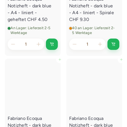
l
l
Notizheft - dark blue
Notizheft - dark blue
e
e
g
g
- A4 - liniert -
- A4 - liniert - Spirale
e
e
geheftet
CHF 4.50
CHF 9.30
n
n
An Lager: Lieferzeit 2-5
40 an Lager: Lieferzeit 2-
Werktage
5 Werktage
I
I
n
n
d
d
e
e
In den Einkaufswagen legen
In den Einkaufswagen legen
n
n
E
E
i
i
n
n
k
k
a
a
u
u
f
f
s
s
w
w
a
a
g
g
e
e
Fabriano Ecoqua
Fabriano Ecoqua
n
n
l
l
Notizheft - dark blue
Notizheft - dark blue
e
e