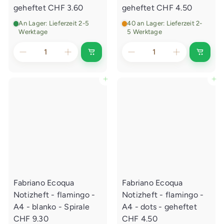
e
e
geheftet
CHF 3.60
geheftet
CHF 4.50
n
n
An Lager: Lieferzeit 2-5
40 an Lager: Lieferzeit 2-
Werktage
5 Werktage
I
I
n
n
d
d
e
e
In den Einkaufswagen legen
In den Einkaufswagen legen
n
n
E
E
i
i
n
n
k
k
a
a
u
u
f
f
s
s
w
w
a
a
g
g
e
e
Fabriano Ecoqua
Fabriano Ecoqua
n
n
l
l
Notizheft - flamingo -
Notizheft - flamingo -
e
e
g
g
A4 - blanko - Spirale
A4 - dots - geheftet
e
e
CHF 9.30
CHF 4.50
n
n