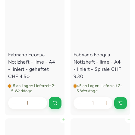
E
E
i
i
n
n
k
k
a
a
u
u
f
f
s
s
w
w
a
a
g
g
e
e
Fabriano Ecoqua
Fabriano Ecoqua
n
n
l
l
Notizheft - lime - A4
Notizheft - lime - A4
e
e
g
g
- liniert - geheftet
- liniert - Spirale
CHF
e
e
CHF 4.50
9.30
n
n
15 an Lager: Lieferzeit 2-
45 an Lager: Lieferzeit 2-
5 Werktage
5 Werktage
I
I
n
n
d
d
e
e
In den Einkaufswagen legen
In den Einkaufswagen legen
n
n
E
E
i
i