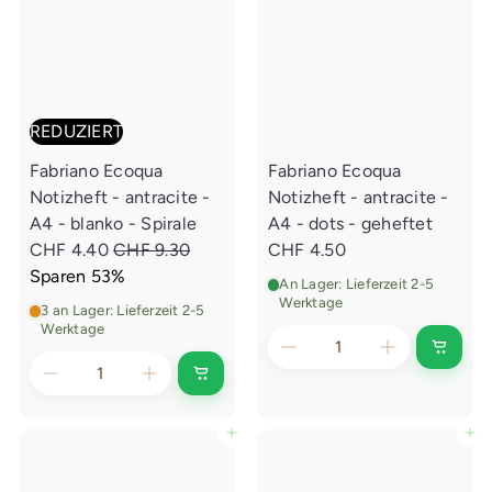
n
u
k
f
a
t
u
f
s
w
a
REDUZIERT
g
e
Fabriano Ecoqua
Fabriano Ecoqua
n
l
Notizheft - antracite -
Notizheft - antracite -
e
g
S
A4 - blanko - Spirale
A4 - dots - geheftet
e
N
o
CHF 4.40
CHF 9.30
CHF 4.50
n
o
n
Sparen 53%
An Lager: Lieferzeit 2-5
r
d
Werktage
3 an Lager: Lieferzeit 2-5
m
e
Werktage
a
r
I
n
l
p
I
d
n
e
e
r
d
n
e
r
e
In den Einkaufswagen legen
In den Einkaufswagen legen
E
n
i
P
i
E
n
i
r
s
k