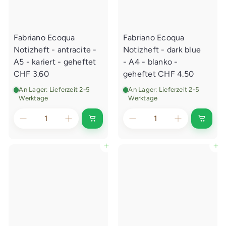
w
w
a
a
g
g
e
e
Fabriano Ecoqua
Fabriano Ecoqua
n
n
l
l
Notizheft - antracite -
Notizheft - dark blue
e
e
g
g
A5 - kariert - geheftet
- A4 - blanko -
e
e
CHF 3.60
geheftet
CHF 4.50
n
n
An Lager: Lieferzeit 2-5
An Lager: Lieferzeit 2-5
Werktage
Werktage
I
I
n
n
d
d
e
e
In den Einkaufswagen legen
In den Einkaufswagen legen
n
n
E
E
i
i
n
n
k
k
a
a
u
u
f
f
s
s
w
w