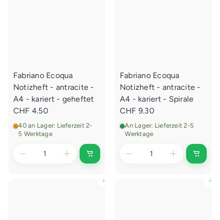
n
a
e
k
u
a
f
i
u
s
f
s
w
s
a
w
g
a
e
g
n
e
l
Fabriano Ecoqua
Fabriano Ecoqua
n
e
l
g
Notizheft - antracite -
Notizheft - antracite -
e
e
g
A4 - kariert - geheftet
A4 - kariert - Spirale
n
e
CHF 4.50
CHF 9.30
n
40 an Lager: Lieferzeit 2-
An Lager: Lieferzeit 2-5
5 Werktage
Werktage
I
I
n
n
d
d
e
e
In den Einkaufswagen legen
In den Einkaufswagen legen
n
n
E
E
i
i
n
n
k
k