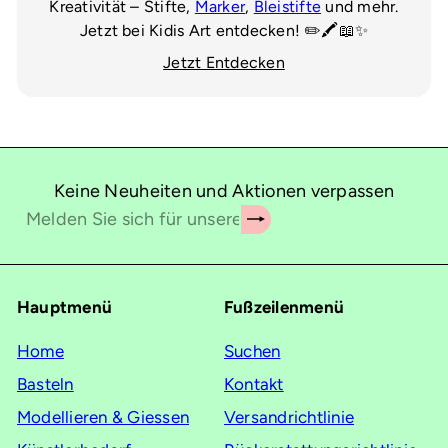
Kreativität – Stifte,
Marker
,
Bleistifte
und mehr.
Jetzt bei Kidis Art entdecken! ✏️🖍️📖✨
Jetzt Entdecken
Keine Neuheiten und Aktionen verpassen
Abonnieren
Melden
Sie
sich
für
Hauptmenü
Fußzeilenmenü
unsere
Mailingliste
Home
Suchen
an
Basteln
Kontakt
Modellieren & Giessen
Versandrichtlinie