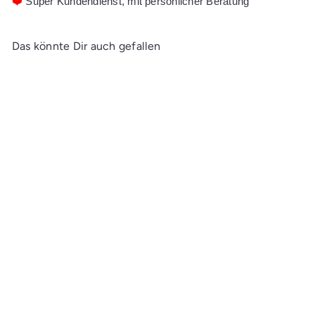
❤️
Super Kundendienst, mit persönlicher Beratung
Das könnte Dir auch gefallen
In den Einkaufswagen legen
Ecoline Flüssige
Wasserfarbe Flasche 30 ml
Hellgrün 601
CHF 6.80
An Lager: Lieferzeit 2-5
Werktage