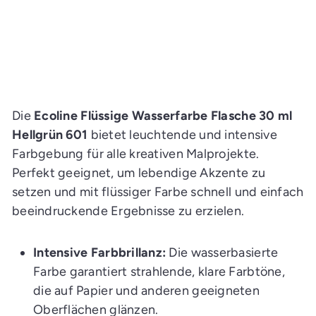
★
★
★
★
★
1
1
I
n
d
e
n
E
i
Die
Ecoline Flüssige Wasserfarbe Flasche 30 ml
n
k
Hellgrün 601
bietet leuchtende und intensive
a
Farbgebung für alle kreativen Malprojekte.
u
f
Perfekt geeignet, um lebendige Akzente zu
s
w
setzen und mit flüssiger Farbe schnell und einfach
a
g
beeindruckende Ergebnisse zu erzielen.
e
n
l
e
Intensive Farbbrillanz:
Die wasserbasierte
g
e
Farbe garantiert strahlende, klare Farbtöne,
n
die auf Papier und anderen geeigneten
Oberflächen glänzen.