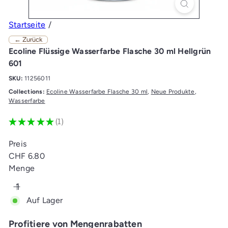
Startseite
← Zurück
Ecoline Flüssige Wasserfarbe Flasche 30 ml Hellgrün
601
SKU:
11256011
Collections:
Ecoline Wasserfarbe Flasche 30 ml
,
Neue Produkte
,
Wasserfarbe
★
★
★
★
★
1
1
Preis
Normaler
CHF 6.80
Preis
Menge
Auf Lager
Profitiere von Mengenrabatten