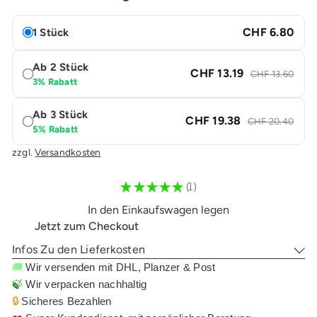
CHF 6.80
1 Stück
Ab 2 Stück
CHF 13.19
CHF 13.60
3% Rabatt
Ab 3 Stück
CHF 19.38
CHF 20.40
5% Rabatt
zzgl.
Versandkosten
★
★
★
★
★
1
1
In den Einkaufswagen legen
Jetzt zum Checkout
Infos Zu den Lieferkosten
🚚
Wir versenden mit DHL, Planzer & Post
🍃
Wir verpacken nachhaltig
🔒
Sicheres Bezahlen