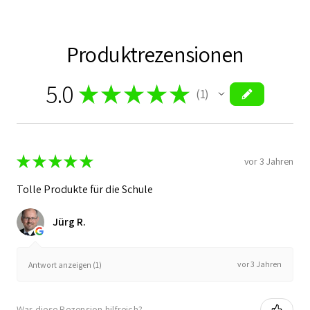
Produktrezensionen
5.0
★
★
★
★
★
1
1
★
★
★
★
★
vor 3 Jahren
Tolle Produkte für die Schule
Jürg R.
vor 3 Jahren
Antwort anzeigen (1)
War diese Rezension hilfreich?