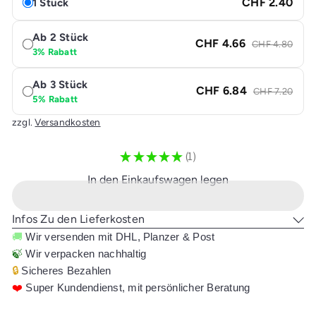
CHF 2.40
1 Stück
Ab 2 Stück
CHF 4.66
CHF 4.80
3% Rabatt
Ab 3 Stück
CHF 6.84
CHF 7.20
5% Rabatt
zzgl.
Versandkosten
★
★
★
★
★
1
1
In den Einkaufswagen legen
Infos Zu den Lieferkosten
🚚
Wir versenden mit DHL, Planzer & Post
🍃
Wir verpacken nachhaltig
🔒
Sicheres Bezahlen
❤️
Super Kundendienst, mit persönlicher Beratung