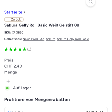
Startseite
← Zurück
Sakura Gelly Roll Basic Weiß Gelstift 08
SKU:
XPGB50
Collections:
Neue Produkte
,
Sakura
,
Sakura Gelly Roll Basic
★
★
★
★
★
1
1
Preis
Normaler
CHF 2.40
Preis
Menge
Auf Lager
Profitiere von Mengenrabatten