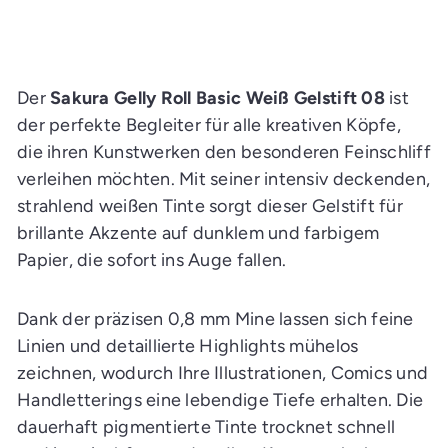
n
d
e
n
E
i
Der
Sakura Gelly Roll Basic Weiß Gelstift 08
ist
n
k
der perfekte Begleiter für alle kreativen Köpfe,
a
die ihren Kunstwerken den besonderen Feinschliff
u
f
verleihen möchten. Mit seiner intensiv deckenden,
s
w
strahlend weißen Tinte sorgt dieser Gelstift für
a
g
brillante Akzente auf dunklem und farbigem
e
n
Papier, die sofort ins Auge fallen.
l
e
g
e
Dank der präzisen 0,8 mm Mine lassen sich feine
n
Linien und detaillierte Highlights mühelos
zeichnen, wodurch Ihre Illustrationen, Comics und
Handletterings eine lebendige Tiefe erhalten. Die
dauerhaft pigmentierte Tinte trocknet schnell