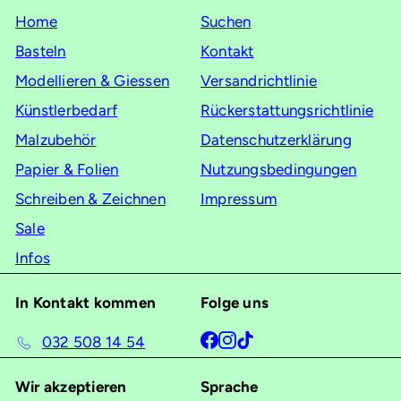
Mailingliste
Home
Suchen
an
Basteln
Kontakt
Modellieren & Giessen
Versandrichtlinie
Künstlerbedarf
Rückerstattungsrichtlinie
Malzubehör
Datenschutzerklärung
Papier & Folien
Nutzungsbedingungen
Schreiben & Zeichnen
Impressum
Sale
Infos
In Kontakt kommen
Folge uns
Facebook
Instagram
TikTok
032 508 14 54
Wir akzeptieren
Sprache