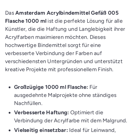
n
E
i
Das
Amsterdam Acrylbindemittel Gefäß 005
n
k
Flasche 1000 ml
ist die perfekte Lösung für alle
a
Künstler, die die Haftung und Langlebigkeit ihrer
u
f
Acrylfarben maximieren möchten. Dieses
s
w
hochwertige Bindemittel sorgt für eine
a
g
verbesserte Verbindung der Farben auf
e
n
verschiedensten Untergründen und unterstützt
l
kreative Projekte mit professionellem Finish.
e
g
e
n
Großzügige 1000 ml Flasche:
Für
ausgedehnte Malprojekte ohne ständiges
Nachfüllen.
Verbesserte Haftung:
Optimiert die
Verbindung der Acrylfarbe mit dem Malgrund.
Vielseitig einsetzbar:
Ideal für Leinwand,