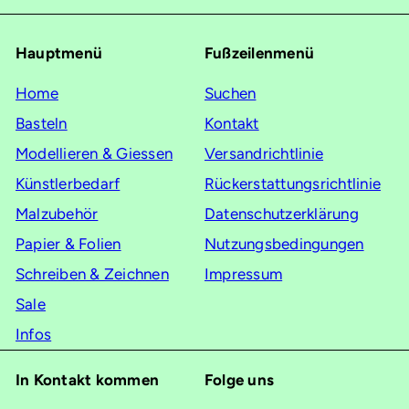
sich
für
Hauptmenü
Fußzeilenmenü
unsere
Mailingliste
Home
Suchen
an
Basteln
Kontakt
Modellieren & Giessen
Versandrichtlinie
Künstlerbedarf
Rückerstattungsrichtlinie
Malzubehör
Datenschutzerklärung
Papier & Folien
Nutzungsbedingungen
Schreiben & Zeichnen
Impressum
Sale
Infos
In Kontakt kommen
Folge uns