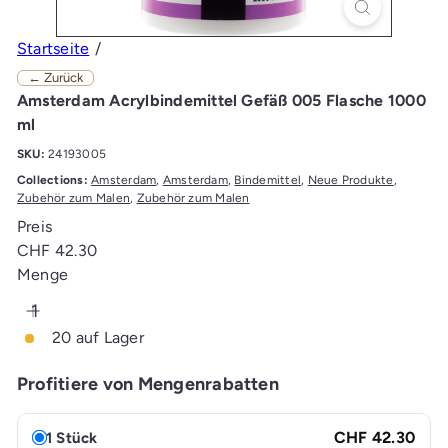
Startseite
← Zurück
Amsterdam Acrylbindemittel Gefäß 005 Flasche 1000
ml
SKU:
24193005
Collections:
Amsterdam
,
Amsterdam
,
Bindemittel
,
Neue Produkte
,
Zubehör zum Malen
,
Zubehör zum Malen
Preis
Normaler
CHF 42.30
Preis
Menge
20 auf Lager
Profitiere von Mengenrabatten
CHF 42.30
1 Stück