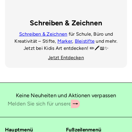
Schreiben & Zeichnen
Schreiben & Zeichnen
für Schule, Büro und
Kreativität – Stifte,
Marker
,
Bleistifte
und mehr.
Jetzt bei Kidis Art entdecken! ✏️🖍️📖✨
Jetzt Entdecken
Keine Neuheiten und Aktionen verpassen
Abonnieren
Melden
Sie
sich
für
Hauptmenü
Fußzeilenmenü
unsere