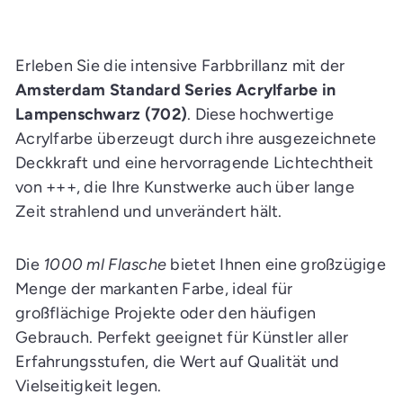
d
e
n
E
i
Erleben Sie die intensive Farbbrillanz mit der
n
k
Amsterdam Standard Series Acrylfarbe in
a
Lampenschwarz (702)
. Diese hochwertige
u
f
Acrylfarbe überzeugt durch ihre ausgezeichnete
s
w
Deckkraft und eine hervorragende Lichtechtheit
a
g
von +++, die Ihre Kunstwerke auch über lange
e
n
Zeit strahlend und unverändert hält.
l
e
g
e
Die
1000 ml Flasche
bietet Ihnen eine großzügige
n
Menge der markanten Farbe, ideal für
großflächige Projekte oder den häufigen
Gebrauch. Perfekt geeignet für Künstler aller
Erfahrungsstufen, die Wert auf Qualität und
Vielseitigkeit legen.