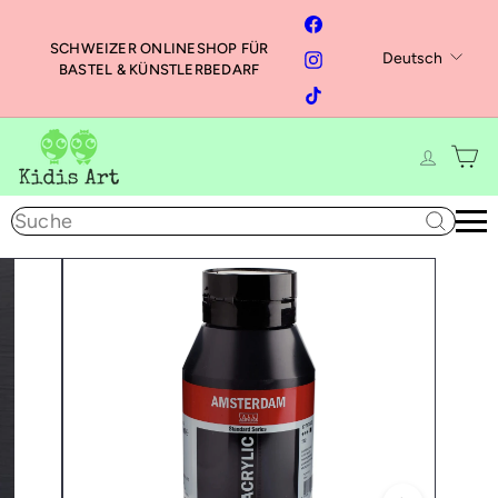
Direkt
Facebook
zum
SCHWEIZER ONLINESHOP FÜR
Sprache
Instagram
Deutsch
Inhalt
Pause
BASTEL & KÜNSTLERBEDARF
Diashow
TikTok
K
i
d
Suche
i
s
A
r
t