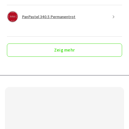
PanPastel 340.5 Permanentrot
Zeig mehr