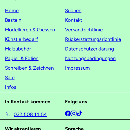
Mailingliste
Home
Suchen
an
Basteln
Kontakt
Modellieren & Giessen
Versandrichtlinie
Künstlerbedarf
Rückerstattungsrichtlinie
Malzubehör
Datenschutzerklärung
Papier & Folien
Nutzungsbedingungen
Schreiben & Zeichnen
Impressum
Sale
Infos
In Kontakt kommen
Folge uns
Facebook
Instagram
TikTok
032 508 14 54
Wir akzeptieren
Sprache