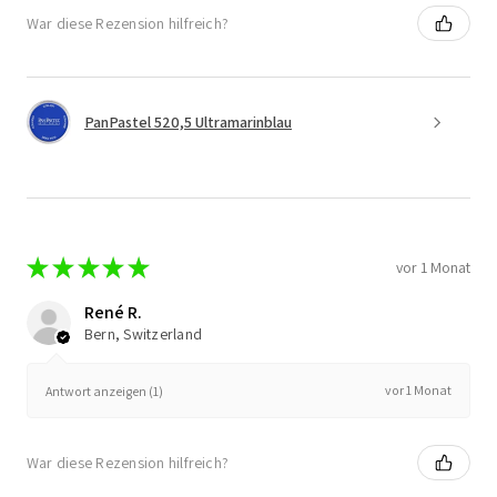
War diese Rezension hilfreich?
PanPastel 520,5 Ultramarinblau
★
★
★
★
★
vor 1 Monat
René R.
Bern, Switzerland
vor 1 Monat
Antwort anzeigen (1)
War diese Rezension hilfreich?