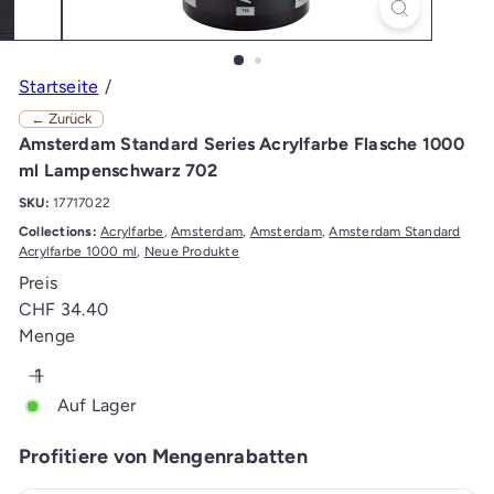
Startseite
← Zurück
Amsterdam Standard Series Acrylfarbe Flasche 1000
ml Lampenschwarz 702
SKU:
17717022
Collections:
Acrylfarbe
,
Amsterdam
,
Amsterdam
,
Amsterdam Standard
Acrylfarbe 1000 ml
,
Neue Produkte
Preis
Normaler
CHF 34.40
Preis
Menge
Auf Lager
Profitiere von Mengenrabatten