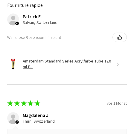
Fourniture rapide
Patrick E.
Salvan, Switzerland
War diese Rezension hilfreich?
Amsterdam Standard Series Acrylfarbe Tube 120
ml P...
★
★
★
★
★
vor 1 Monat
Magdalena J.
Thun, Switzerland