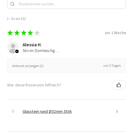
1 - 6 von 312
★
★
★
★
★
vor 1 Woche
Alessia H.
Sils im Domleschg, Switzerland
vor 3 Tagen
Antwort anzeigen (1)
War diese Rezension hilfreich?
Glasstein rund Ø32mm 3Stk