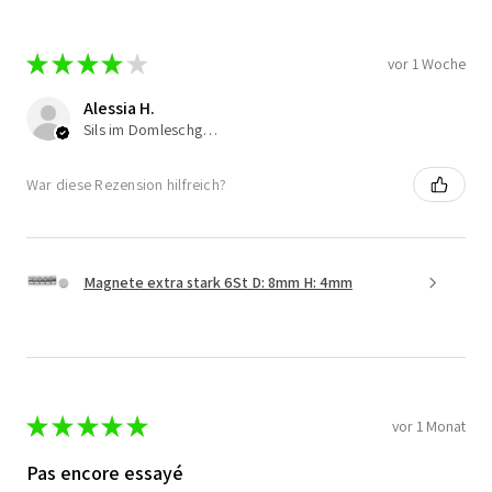
★
★
★
★
★
vor 1 Woche
Alessia H.
Sils im Domleschg, Switzerland
War diese Rezension hilfreich?
Magnete extra stark 6St D: 8mm H: 4mm
★
★
★
★
★
vor 1 Monat
Pas encore essayé