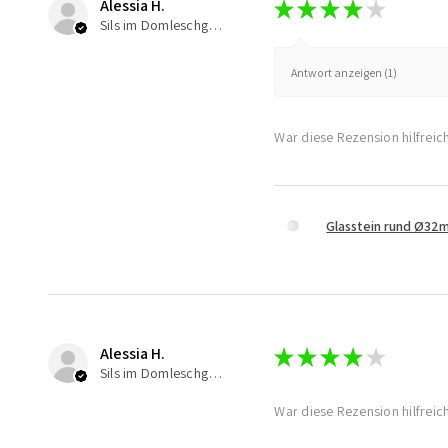
Alessia H.
★
★
★
★
★
Sils im Domleschg, Switzerland
Antwort anzeigen (1)
War diese Rezension hilfreic
Glasstein rund Ø32
Alessia H.
★
★
★
★
★
Sils im Domleschg, Switzerland
War diese Rezension hilfreic