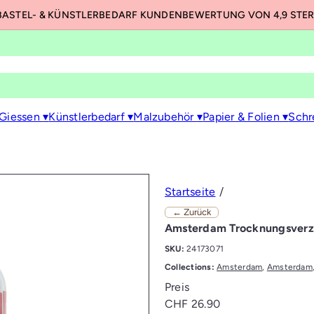
BASTEL- & KÜNSTLERBEDARF KUNDENBEWERTUNG VON 4,9 STE
Pause
Diashow
 Giessen
▾
Künstlerbedarf
▾
Malzubehör
▾
Papier & Folien
▾
Schr
Startseite
← Zurück
Amsterdam Trocknungsverzö
SKU:
24173071
Collections:
Amsterdam
,
Amsterdam
Preis
Normaler
CHF 26.90