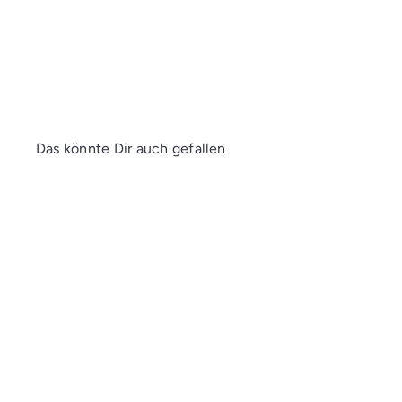
Das könnte Dir auch gefallen
I
n
d
e
n
E
i
n
k
a
Amsterdam