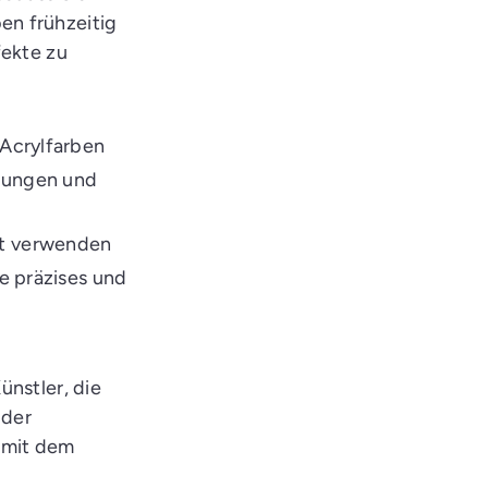
ben frühzeitig
fekte zu
 Acrylfarben
hungen und
rt verwenden
ie präzises und
ünstler, die
 der
e mit dem