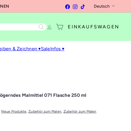
Sprache
Facebook
Instagram
TikTok
Deutsch
RNEN
EINKAUFSWAGEN
eiben & Zeichnen
▾
Sale
Infos
▾
gerndes Malmittel 071 Flasche 250 ml
,
Neue Produkte
,
Zubehör zum Malen
,
Zubehör zum Malen