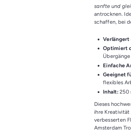
l
sanfte und gl
e
g
antrocknen. Ide
e
n
schaffen, bei 
Verlängert
Optimiert 
Übergänge
Einfache 
Geeignet f
flexibles A
Inhalt:
250 
Dieses hochwert
ihre Kreativitä
verbesserten F
Amsterdam Tro