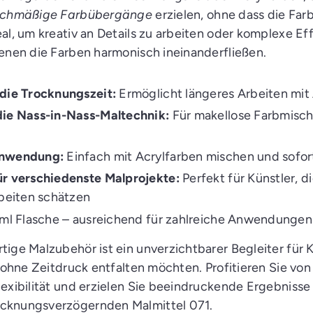
eichmäßige Farbübergänge
erzielen, ohne dass die Far
al, um kreativ an Details zu arbeiten oder komplexe Ef
denen die Farben harmonisch ineinanderfließen.
 die Trocknungszeit:
Ermöglicht längeres Arbeiten mit
die Nass-in-Nass-Maltechnik:
Für makellose Farbmisc
Anwendung:
Einfach mit Acrylfarben mischen und sofo
ür verschiedenste Malprojekte:
Perfekt für Künstler, d
rbeiten schätzen
ml Flasche – ausreichend für zahlreiche Anwendungen
ige Malzubehör ist ein unverzichtbarer Begleiter für K
t ohne Zeitdruck entfalten möchten. Profitieren Sie von
lexibilität und erzielen Sie beeindruckende Ergebniss
cknungsverzögernden Malmittel 071.