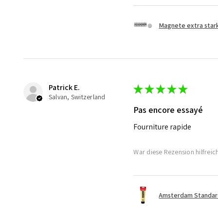
Magnete extra star
Patrick E.
★
★
★
★
★
Salvan, Switzerland
Pas encore essayé
Fourniture rapide
War diese Rezension hilfreic
Amsterdam Standard 