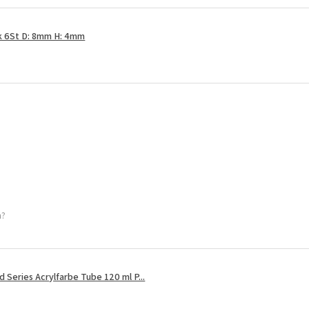
k 6St D: 8mm H: 4mm
h?
Series Acrylfarbe Tube 120 ml P...