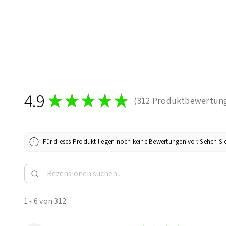
4.9
★
★
★
★
★
312
Produktbewertun
312
Für dieses Produkt liegen noch keine Bewertungen vor. Sehen Si
1 - 6 von 312