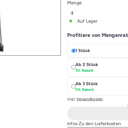
Preis
Menge
Auf Lager
Profitiere von Mengenra
1 Stück
Ab 2 Stück
3% Rabatt
Ab 3 Stück
5% Rabatt
zzgl.
Versandkosten
Infos Zu den Lieferkosten