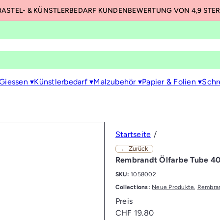
BASTEL- & KÜNSTLERBEDARF KUNDENBEWERTUNG VON 4,9 STE
Pause
Diashow
 Giessen
▾
Künstlerbedarf
▾
Malzubehör
▾
Papier & Folien
▾
Schr
Startseite
← Zurück
Rembrandt Ölfarbe Tube 40
SKU:
1058002
Collections:
Neue Produkte
,
Rembra
Preis
Normaler
CHF 19.80