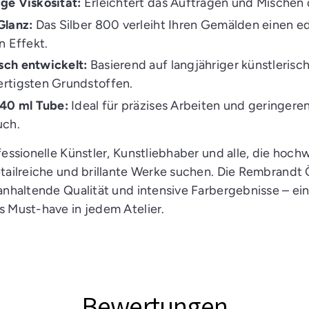
ge Viskosität:
Erleichtert das Auftragen und Mischen 
Glanz:
Das Silber 800 verleiht Ihren Gemälden einen ed
n Effekt.
ch entwickelt:
Basierend auf langjähriger künstlerisc
rtigsten Grundstoffen.
 40 ml Tube:
Ideal für präzises Arbeiten und geringere
uch.
fessionelle Künstler, Kunstliebhaber und alle, die hoch
etailreiche und brillante Werke suchen. Die Rembrandt 
anhaltende Qualität und intensive Farbergebnisse – ei
s Must-have in jedem Atelier.
Bewertungen