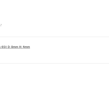
h?
k 6St D: 8mm H: 4mm