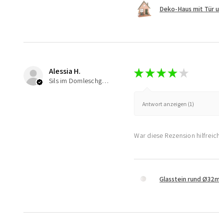
Deko-Haus mit Tür 
Alessia H.
★
★
★
★
★
Sils im Domleschg, Switzerland
Antwort anzeigen (1)
War diese Rezension hilfreic
Glasstein rund Ø32