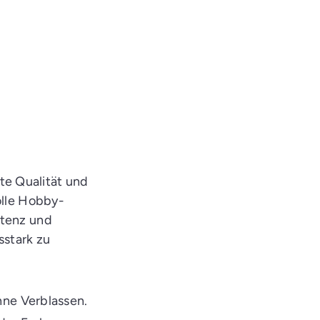
e Qualität und
olle Hobby-
stenz und
sstark zu
hne Verblassen.