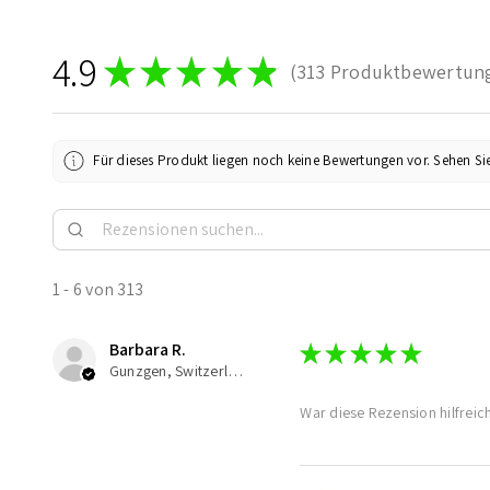
4.9
★
★
★
★
★
313
Produktbewertun
313
Für dieses Produkt liegen noch keine Bewertungen vor. Sehen Si
1 - 6 von 313
Barbara R.
★
★
★
★
★
Gunzgen, Switzerland
War diese Rezension hilfreic