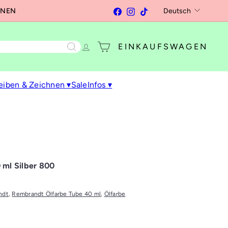
Sprache
Facebook
Instagram
TikTok
Deutsch
RNEN
EINKAUFSWAGEN
eiben & Zeichnen
▾
Sale
Infos
▾
 ml Silber 800
ndt
,
Rembrandt Ölfarbe Tube 40 ml
,
Ölfarbe