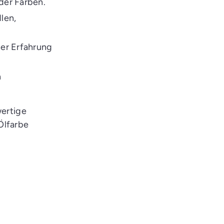
der Farben.
len,
her Erfahrung
n
wertige
Ölfarbe
n