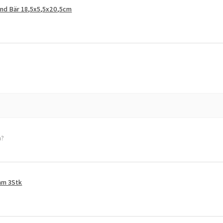
und Bär 18,5x5,5x20,5cm
h?
mm 3Stk