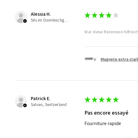
Alessia H.
★
★
★
★
★
Sils im Domleschg, Switzerland
War diese Rezension hilfreic
Magnete extra star
Patrick E.
★
★
★
★
★
Salvan, Switzerland
Pas encore essayé
Fourniture rapide