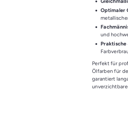
Gleichmäßi
e
n
Optimaler 
metallische
Fachmännis
und hochwe
Praktische
Farbverbra
Perfekt für pro
Ölfarben für d
garantiert lang
unverzichtbare