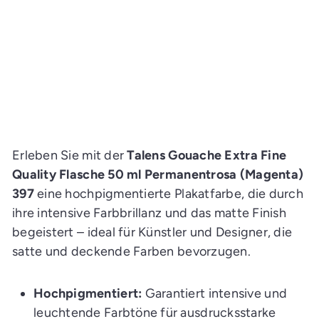
397
CHF 11.00
Direkt ab Holland Verfügbar:
Lieferzeit 3-4 Wochen
★
★
★
★
★
3
3
I
n
d
e
n
E
i
Erleben Sie mit der
Talens Gouache Extra Fine
n
k
Quality Flasche 50 ml Permanentrosa (Magenta)
a
397
eine hochpigmentierte Plakatfarbe, die durch
u
f
ihre intensive Farbbrillanz und das matte Finish
s
w
begeistert – ideal für Künstler und Designer, die
a
g
satte und deckende Farben bevorzugen.
e
n
l
e
Hochpigmentiert:
Garantiert intensive und
g
e
leuchtende Farbtöne für ausdrucksstarke