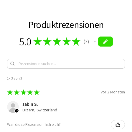
Produktrezensionen
5.0
★
★
★
★
★
3
3
1 - 3 von 3
★
★
★
★
★
vor 2 Monaten
sabin S.
Luzern, Switzerland
War diese Rezension hilfreich?