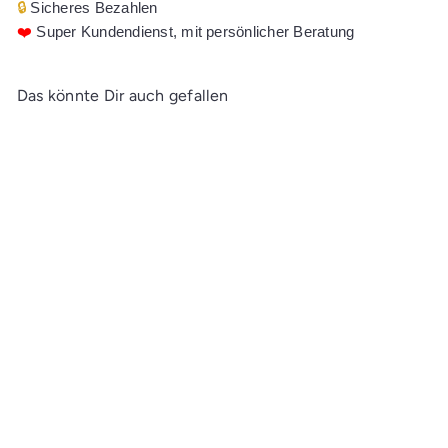
🔒
Sicheres Bezahlen
❤️
Super Kundendienst, mit persönlicher Beratung
Das könnte Dir auch gefallen
In den Einkaufswagen legen
Talens Gouache Extra Fine
Quality Flasche 50 ml
Permanentrosa (Magenta)