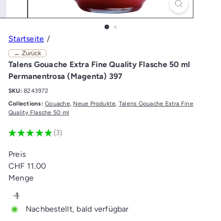
Startseite
← Zurück
Talens Gouache Extra Fine Quality Flasche 50 ml
Permanentrosa (Magenta) 397
SKU:
8243972
Collections:
Gouache
,
Neue Produkte
,
Talens Gouache Extra Fine
Quality Flasche 50 ml
★
★
★
★
★
3
3
Preis
Normaler
CHF 11.00
Preis
Menge
Nachbestellt, bald verfügbar