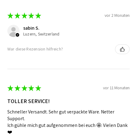
★
★
★
★
★
vor 2 Monaten
sabin S.
Luzern, Switzerland
War diese Rezension hilfreich?
★
★
★
★
★
vor 11 Monaten
TOLLER SERVICE!
Schneller Versandt. Sehr gut verpackte Ware. Netter
Support.
Ich gühle mich gut aufgenommen bei euch 🤩. Vielen Dank
❤️