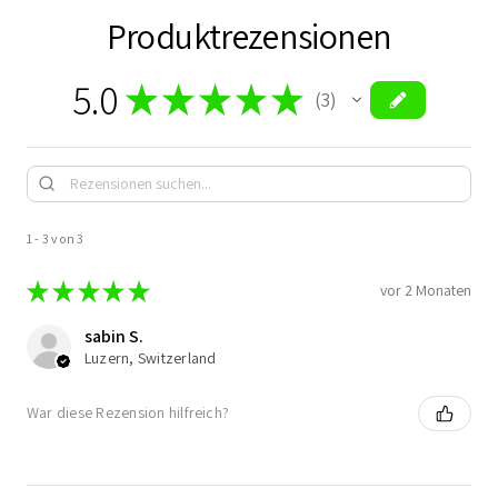
Produktrezensionen
5.0
★
★
★
★
★
3
3
1 - 3 von 3
★
★
★
★
★
vor 2 Monaten
sabin S.
Luzern, Switzerland
War diese Rezension hilfreich?