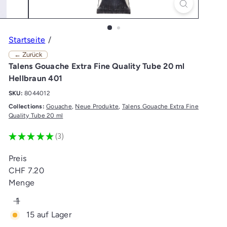
Startseite
← Zurück
Talens Gouache Extra Fine Quality Tube 20 ml
Hellbraun 401
SKU:
8044012
Collections:
Gouache
,
Neue Produkte
,
Talens Gouache Extra Fine
Quality Tube 20 ml
★
★
★
★
★
3
3
Preis
Normaler
CHF 7.20
Preis
Menge
15 auf Lager