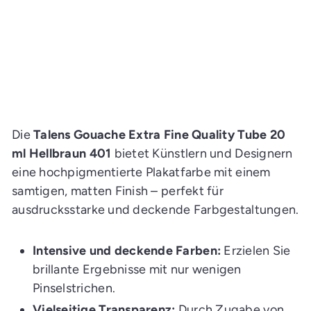
15 an Lager: Lieferzeit 2-5
Werktage
★
★
★
★
★
3
3
I
n
d
e
n
E
i
Die
Talens Gouache Extra Fine Quality Tube 20
n
k
ml Hellbraun 401
bietet Künstlern und Designern
a
eine hochpigmentierte Plakatfarbe mit einem
u
f
samtigen, matten Finish – perfekt für
s
w
ausdrucksstarke und deckende Farbgestaltungen.
a
g
e
n
Intensive und deckende Farben:
Erzielen Sie
l
e
brillante Ergebnisse mit nur wenigen
g
e
Pinselstrichen.
n
Vielseitige Transparenz:
Durch Zugabe von