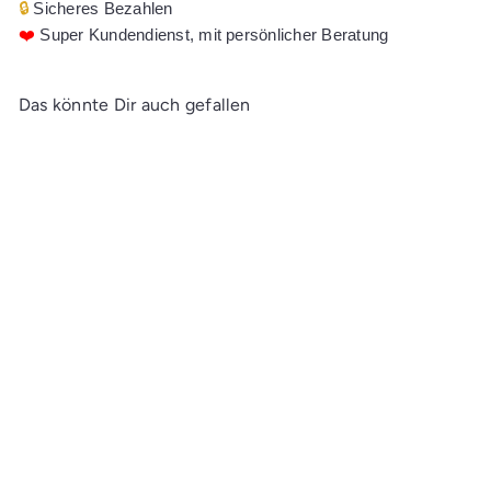
🔒
Sicheres Bezahlen
❤️
Super Kundendienst, mit persönlicher Beratung
Das könnte Dir auch gefallen
In den Einkaufswagen legen
Talens Gouache Extra Fine
Quality Tube 20 ml
Hellbraun 401
CHF 7.20